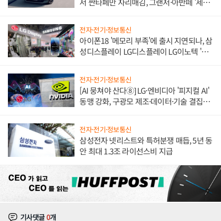
서 싼타페만 자리매김, 그랜저·아반떼 '세단
쌍끌이'로 내수 방어
전자·전기·정보통신
아이폰18 '메모리 부족'에 출시 지연되나, 삼
성디스플레이 LG디스플레이 LG이노텍 '탈
애플' 수익 다각화 속도
전자·전기·정보통신
[AI 뭉쳐야 산다⑧] LG·엔비디아 '피지컬 AI'
동맹 강화, 구광모 제조·데이터·기술 결집
해 종합 로보틱스 기업으로
전자·전기·정보통신
삼성전자 넷리스트와 특허분쟁 매듭, 5년 동
안 최대 1.3조 라이선스비 지급
기사댓글
0
개