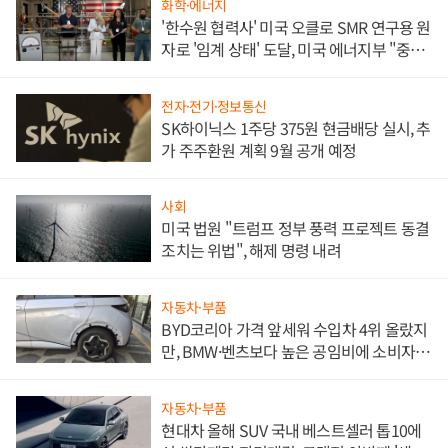
화학·에너지
'한수원 협력사' 미국 오클로 SMR 연구용 원
자로 '임계 상태' 도달, 미국 에너지부 "중요
한 이정표"
전자·전기·정보통신
SK하이닉스 1주당 375원 현금배당 실시, 추
가 주주환원 계획 9월 공개 예정
사회
미국 법원 "트럼프 정부 풍력 프로젝트 동결
조치는 위법", 해제 명령 내려
자동차·부품
BYD코리아 가격 앞세워 수입차 4위 올랐지
만, BMW·벤츠보다 높은 공임비에 소비자
불만 폭발
자동차·부품
현대차 올해 SUV 국내 베스트셀러 톱10에