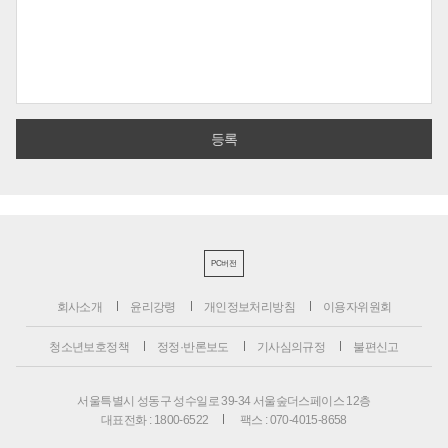
PC버전
회사소개
윤리강령
개인정보처리방침
이용자위원회
청소년보호정책
정정·반론보도
기사심의규정
불편신고
서울특별시 성동구 성수일로 39-34 서울숲더스페이스 12층
대표전화 : 1800-6522
팩스 : 070-4015-8658