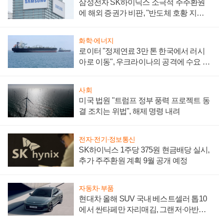
삼성전자 SK하이닉스 소극적 주주환원
에 해외 증권가 비판, "반도체 호황 지속
성 의문"
화학·에너지
로이터 "정제연료 3만 톤 한국에서 러시
아로 이동", 우크라이나의 공격에 수요 늘
어
사회
미국 법원 "트럼프 정부 풍력 프로젝트 동
결 조치는 위법", 해제 명령 내려
전자·전기·정보통신
SK하이닉스 1주당 375원 현금배당 실시,
추가 주주환원 계획 9월 공개 예정
자동차·부품
현대차 올해 SUV 국내 베스트셀러 톱10
에서 싼타페만 자리매김, 그랜저·아반떼