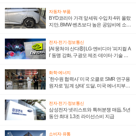
'세단 쌍끌이'로 내수 방어
자동차·부품
BYD코리아 가격 앞세워 수입차 4위 올랐
지만, BMW·벤츠보다 높은 공임비에 소비
자 불만 폭발
전자·전기·정보통신
[AI 뭉쳐야 산다⑧] LG·엔비디아 '피지컬 A
I' 동맹 강화, 구광모 제조·데이터·기술 결
집해 종합 로보틱스 기업으로
화학·에너지
'한수원 협력사' 미국 오클로 SMR 연구용
원자로 '임계 상태' 도달, 미국 에너지부
"중요한 이정표"
전자·전기·정보통신
삼성전자 넷리스트와 특허분쟁 매듭, 5년
동안 최대 1.3조 라이선스비 지급
소비자·유통