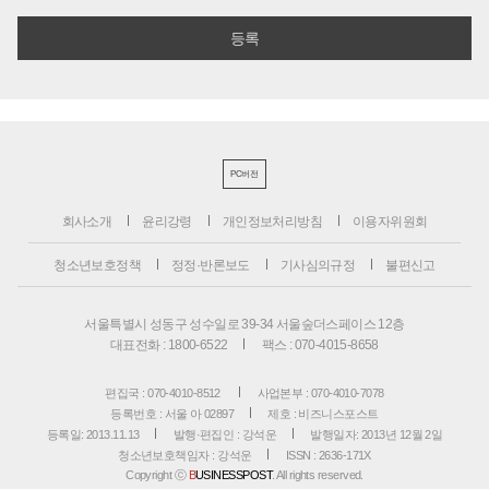
PC버전
회사소개
윤리강령
개인정보처리방침
이용자위원회
청소년보호정책
정정·반론보도
기사심의규정
불편신고
서울특별시 성동구 성수일로 39-34 서울숲더스페이스 12층
대표전화 : 1800-6522
팩스 : 070-4015-8658
편집국 : 070-4010-8512
사업본부 : 070-4010-7078
등록번호 : 서울 아 02897
제호 : 비즈니스포스트
등록일: 2013.11.13
발행·편집인 : 강석운
발행일자: 2013년 12월 2일
청소년보호책임자 : 강석운
ISSN : 2636-171X
Copyright ⓒ
B
USINESSPOST
. All rights reserved.