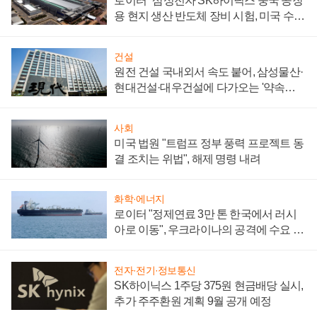
로이터 "삼성전자 SK하이닉스 중국 공장
용 현지 생산 반도체 장비 시험, 미국 수출
통제 대비"
건설
원전 건설 국내외서 속도 붙어, 삼성물산·
현대건설·대우건설에 다가오는 '약속의
시간'
사회
미국 법원 "트럼프 정부 풍력 프로젝트 동
결 조치는 위법", 해제 명령 내려
화학·에너지
로이터 "정제연료 3만 톤 한국에서 러시
아로 이동", 우크라이나의 공격에 수요 늘
어
전자·전기·정보통신
SK하이닉스 1주당 375원 현금배당 실시,
추가 주주환원 계획 9월 공개 예정