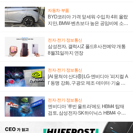
자동차·부품
BYD코리아 가격 앞세워 수입차 4위 올랐
지만, BMW·벤츠보다 높은 공임비에 소비
자 불만 폭발
전자·전기·정보통신
삼성전자, 갤럭시Z 폴드8 사전예약 개통
8월31일까지 연장
전자·전기·정보통신
[AI 뭉쳐야 산다⑧] LG·엔비디아 '피지컬 A
I' 동맹 강화, 구광모 제조·데이터·기술 결
집해 종합 로보틱스 기업으로
전자·전기·정보통신
엔비디아 '루빈 울트라'에도 HBM4 탑재
검토, 삼성전자·SK하이닉스 HBM4 수율
에 주도권 갈린다