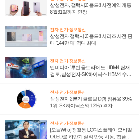
삼성전자, 갤럭시Z 폴드8 사전예약 개통
8월31일까지 연장
전자·전기·정보통신
삼성전자 갤럭시 Z 폴드8 시리즈 사전 판
매 '144만 대' 역대 최대
전자·전기·정보통신
엔비디아 '루빈 울트라'에도 HBM4 탑재
검토, 삼성전자·SK하이닉스 HBM4 수율
에 주도권 갈린다
전자·전기·정보통신
삼성전자 2분기 글로벌 D램 점유율 39%
1위, SK하이닉스와 13%p 격차
전자·전기·정보통신
[오늘Who] 정철동 LG디스플레이 모바일
OLED로 하반기 실적 반등 시동, '칩플레