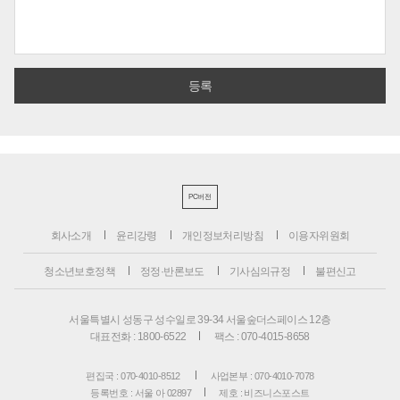
PC버전
회사소개
윤리강령
개인정보처리방침
이용자위원회
청소년보호정책
정정·반론보도
기사심의규정
불편신고
서울특별시 성동구 성수일로 39-34 서울숲더스페이스 12층
대표전화 : 1800-6522
팩스 : 070-4015-8658
편집국 : 070-4010-8512
사업본부 : 070-4010-7078
등록번호 : 서울 아 02897
제호 : 비즈니스포스트