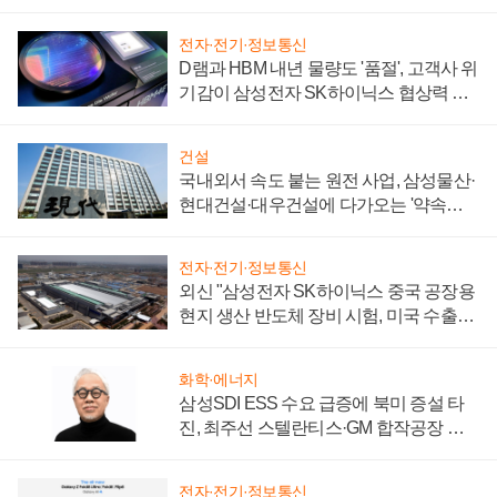
일로
전자·전기·정보통신
D램과 HBM 내년 물량도 '품절', 고객사 위
기감이 삼성전자 SK하이닉스 협상력 더
키워
건설
국내외서 속도 붙는 원전 사업, 삼성물산·
현대건설·대우건설에 다가오는 '약속의
시간'
전자·전기·정보통신
외신 "삼성전자 SK하이닉스 중국 공장용
현지 생산 반도체 장비 시험, 미국 수출통
제 대비"
화학·에너지
삼성SDI ESS 수요 급증에 북미 증설 타
진, 최주선 스텔란티스·GM 합작공장 건
설 재추진하나
전자·전기·정보통신