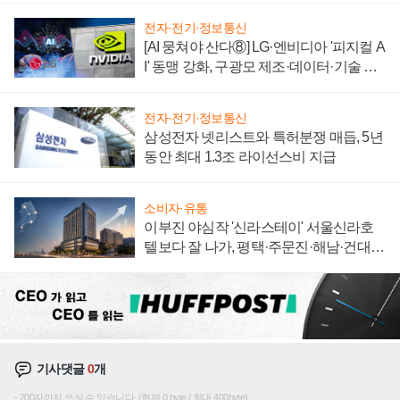
전자·전기·정보통신
[AI 뭉쳐야 산다⑧] LG·엔비디아 '피지컬 A
I' 동맹 강화, 구광모 제조·데이터·기술 결
집해 종합 로보틱스 기업으로
전자·전기·정보통신
삼성전자 넷리스트와 특허분쟁 매듭, 5년
동안 최대 1.3조 라이선스비 지급
소비자·유통
이부진 야심작 '신라스테이' 서울신라호
텔보다 잘 나가, 평택·주문진·해남·건대로
성장판 더 넓힌다
기사댓글
0
개
200자까지 쓰실 수 있습니다. (현재 0 byte / 최대 400byte)