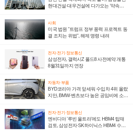
현대건설·대우건설에 다가오는 '약속의
시간'
사회
미국 법원 "트럼프 정부 풍력 프로젝트 동
결 조치는 위법", 해제 명령 내려
전자·전기·정보통신
삼성전자, 갤럭시Z 폴드8 사전예약 개통
8월31일까지 연장
자동차·부품
BYD코리아 가격 앞세워 수입차 4위 올랐
지만, BMW·벤츠보다 높은 공임비에 소비
자 불만 폭발
전자·전기·정보통신
엔비디아 '루빈 울트라'에도 HBM4 탑재
검토, 삼성전자·SK하이닉스 HBM4 수율
에 주도권 갈린다