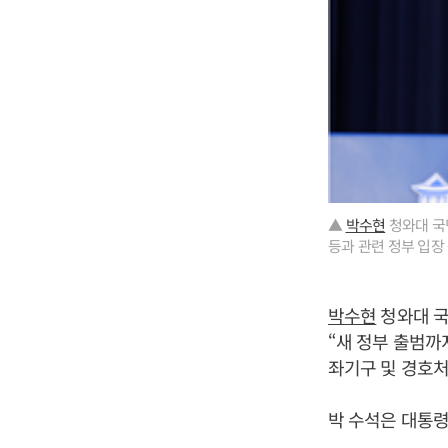
▲
박수현
청와대 국
등과 관련 정부 입장
박수현
청와대 국
“새 정부 출범까
좌기구 및 경호처
박 수석은 대통령