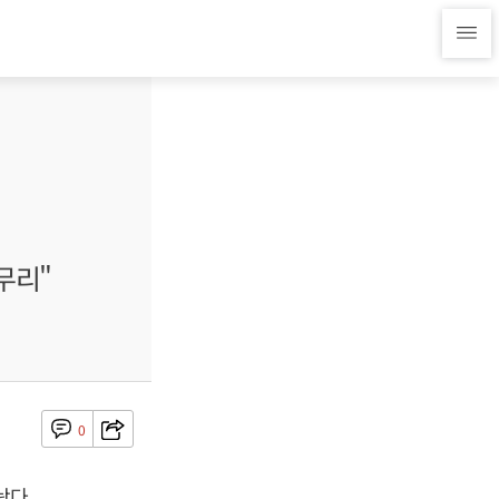
무리"
0
놨다.