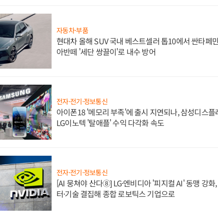
자동차·부품
현대차 올해 SUV 국내 베스트셀러 톱10에서 싼타페만
아반떼 '세단 쌍끌이'로 내수 방어
전자·전기·정보통신
아이폰18 '메모리 부족'에 출시 지연되나, 삼성디스
LG이노텍 '탈애플' 수익 다각화 속도
전자·전기·정보통신
[AI 뭉쳐야 산다⑧] LG·엔비디아 '피지컬 AI' 동맹 강
터·기술 결집해 종합 로보틱스 기업으로