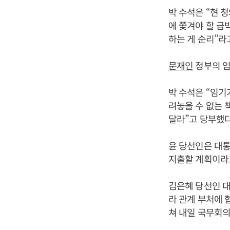
박 수석은 “현 
에 쫓겨야 할 급
하는 게 순리”라
문재인
정부의 임
박 수석은 “임기
려놓을 수 없는 
달라”고 당부했다
윤 당선인은 대통
지출할 계획이라고
김은혜 당선인 대
라 관계 부처에 
쳐 내일 국무회의