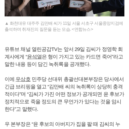
▲ 화천대유 대주주 김만배 씨가 11일 서울 서초구 서울중앙지검에
출석하며 취재진의 질문을 듣는 모습. <연합뉴스>
유튜브 채널 열린공감TV는 앞서 29일 김씨가 정영학 회
계사에게 “
윤석열
은 형이 가지고 있는 카드면 죽어”라고
말한 내용 등이 담긴 녹취록을 공개했다.
이에
우상호
민주당 선대위 총괄선대본부장은 당사에서
긴급 브리핑을 열고 “김만배 씨의 녹취록이 상당히 충격
적이다”며 “김씨가 가진 어떤 정보가 공개되면 윤 후보가
정치적으로 죽을 정도의 큰 무언가가 있다는 것을 암시
한다”고 말했다.
우 본부장은 “윤 후보의 아버지가 집을 팔 때 김씨의 누