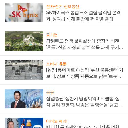
전자·전기·정보통신
SK하이닉스 통합노조 설립 움직임 본격
화, 성과급 체계 불만에 3500명 결집
공기업
강원랜드 정책 불확실성에 중장기 비전
'흔들', 신임 사장의 정부 설득 과제 무거워
져
소비자·유통
[현장] 롯데마트 야심작 '부산 물류센터' 가
보니, 장보기 상품 자동으로 담는 '로봇 40
0대' 장관
금융
삼섬증권 '상반기 영업이익 1조 클럽' 실
적 랠리 진행형, 박종문 '발행어음' 달고 연
임 향하나
바이오·제약
백상환 동아제약 박카스 소비자층 넓혔