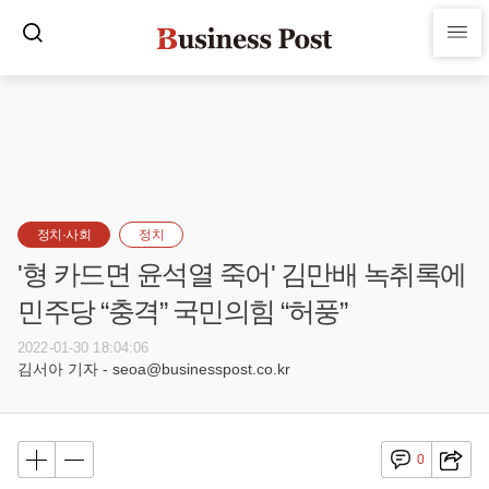
정치·사회
정치
'형 카드면 윤석열 죽어' 김만배 녹취록에
민주당 “충격” 국민의힘 “허풍”
2022-01-30 18:04:06
김서아 기자 - seoa@businesspost.co.kr
0