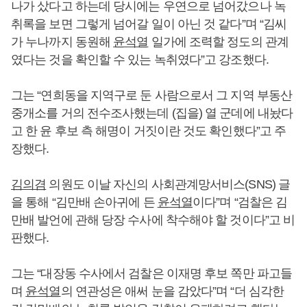
나가 샀다고 하는데 당시에는 우연으로 넘어갔으나 녹
취록을 보면 그렇게 넘어갈 일이 아닌 것 같다”며 “김씨
가 누나까지 동원해
윤석열
일가에 조력할 정도의 관계
였다는 것을 확인할 수 있는 녹취였다”고 강조했다.
그는 “연희동을 지역구로 둔 사람으로서 그 지역 부동산
중개소를 거의 전수조사했는데 (집을) 열 군데에 내놨다
고 한 윤 후보 측 해명이 거짓이란 것도 확인했다”고 주
장했다.
김의겸
의원도 이날 자신의 사회관계망서비스(SNS) 글
을 통해 “김만배 손아귀에 든
윤석열
이다”며 “검찰은 김
만배 발언에 관해 당장 수사에 착수해야 할 것이다”고 비
판했다.
그는 “대장동 수사에서 검찰은 이재명 후보 쪽만 파고들
며
윤석열
의 연관성은 애써 눈을 감았다”며 “더 심각한