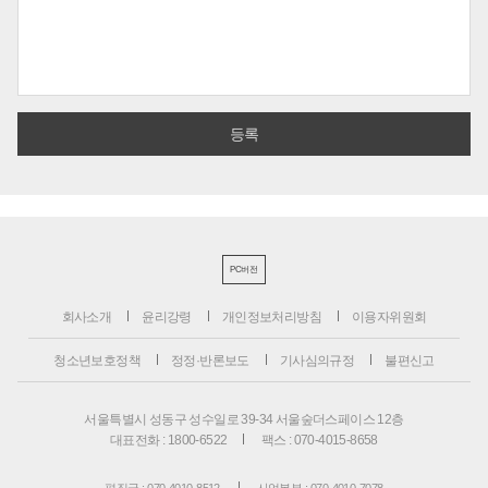
PC버전
회사소개
윤리강령
개인정보처리방침
이용자위원회
청소년보호정책
정정·반론보도
기사심의규정
불편신고
서울특별시 성동구 성수일로 39-34 서울숲더스페이스 12층
대표전화 : 1800-6522
팩스 : 070-4015-8658
편집국 : 070-4010-8512
사업본부 : 070-4010-7078