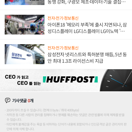
동맹 강화, 구광모 제조·데이터·기술 결집
해 종합 로보틱스 기업으로
전자·전기·정보통신
아이폰18 '메모리 부족'에 출시 지연되나, 삼
성디스플레이 LG디스플레이 LG이노텍 '탈
애플' 수익 다각화 속도
전자·전기·정보통신
삼성전자 넷리스트와 특허분쟁 매듭, 5년 동
안 최대 1.3조 라이선스비 지급
기사댓글
0
개
200자까지 쓰실 수 있습니다. (현재 0 byte / 최대 400byte)
저작권 등 다른 사람의 권리를 침해하거나 명예를 훼손하는 댓글은 관련 법률에 의해 제재를 받을
수 있습니다.
타인에게 불쾌감을 주는 욕설 등 비하하는 단어가 내용에 포함되거나 인신공격성 글은 관리자의 판
단에 의해 삭제 합니다.