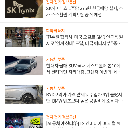
전자·전기·정보통신
SK하이닉스 1주당 375원 현금배당 실시, 추
가 주주환원 계획 9월 공개 예정
화학·에너지
'한수원 협력사' 미국 오클로 SMR 연구용 원
자로 '임계 상태' 도달, 미국 에너지부 "중요
한 이정표"
자동차·부품
현대차 올해 SUV 국내 베스트셀러 톱10에
서 싼타페만 자리매김, 그랜저·아반떼 '세단
쌍끌이'로 내수 방어
자동차·부품
BYD코리아 가격 앞세워 수입차 4위 올랐지
만, BMW·벤츠보다 높은 공임비에 소비자
불만 폭발
전자·전기·정보통신
[AI 뭉쳐야 산다⑧] LG·엔비디아 '피지컬 AI'