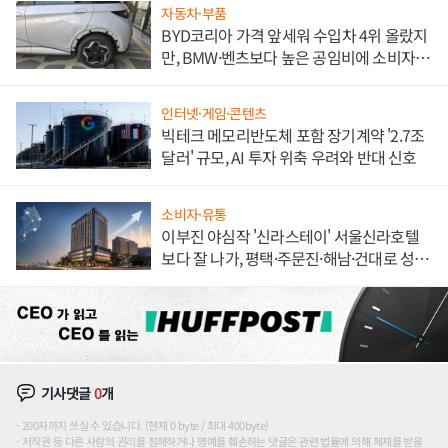
자동차·부품
BYD코리아 가격 앞세워 수입차 4위 올랐지
만, BMW·벤츠보다 높은 공임비에 소비자
불만 폭발
인터넷·게임·콘텐츠
빅테크 메모리반도체 포함 장기계약 '2.7조
달러' 규모, AI 투자 위축 우려와 반대 신호
소비자·유통
이부진 야심작 '신라스테이' 서울신라호텔
보다 잘 나가, 평택·주문진·해남·건대로 성
장판 더 넓힌다
기사댓글
0
개
200자까지 쓰실 수 있습니다. (현재 0 byte / 최대 400byte)
저작권 등 다른 사람의 권리를 침해하거나 명예를 훼손하는 댓글은 관련 법률에 의해 제재를 받을