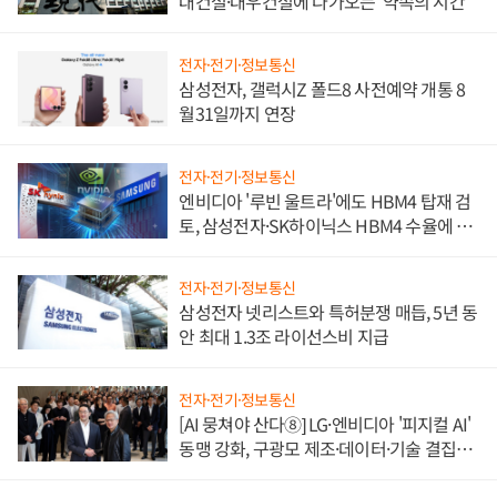
대건설·대우건설에 다가오는 '약속의 시간'
전자·전기·정보통신
삼성전자, 갤럭시Z 폴드8 사전예약 개통 8
월31일까지 연장
전자·전기·정보통신
엔비디아 '루빈 울트라'에도 HBM4 탑재 검
토, 삼성전자·SK하이닉스 HBM4 수율에 주
도권 갈린다
전자·전기·정보통신
삼성전자 넷리스트와 특허분쟁 매듭, 5년 동
안 최대 1.3조 라이선스비 지급
전자·전기·정보통신
[AI 뭉쳐야 산다⑧] LG·엔비디아 '피지컬 AI'
동맹 강화, 구광모 제조·데이터·기술 결집
해 종합 로보틱스 기업으로