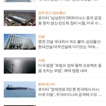
성 의문"
전자·전기·정보통신
로이터 "삼성전자 SK하이닉스 중국 공장
용 현지 생산 반도체 장비 시험, 미국 수출
통제 대비"
건설
원전 건설 국내외서 속도 붙어, 삼성물산·
현대건설·대우건설에 다가오는 '약속의
시간'
사회
미국 법원 "트럼프 정부 풍력 프로젝트 동
결 조치는 위법", 해제 명령 내려
화학·에너지
로이터 "정제연료 3만 톤 한국에서 러시
아로 이동", 우크라이나의 공격에 수요 늘
어