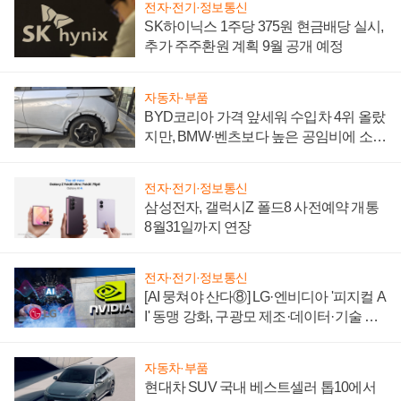
전자·전기·정보통신
SK하이닉스 1주당 375원 현금배당 실시,
추가 주주환원 계획 9월 공개 예정
자동차·부품
BYD코리아 가격 앞세워 수입차 4위 올랐
지만, BMW·벤츠보다 높은 공임비에 소비
자 불만 폭발
전자·전기·정보통신
삼성전자, 갤럭시Z 폴드8 사전예약 개통
8월31일까지 연장
전자·전기·정보통신
[AI 뭉쳐야 산다⑧] LG·엔비디아 '피지컬 A
I' 동맹 강화, 구광모 제조·데이터·기술 결
집해 종합 로보틱스 기업으로
자동차·부품
현대차 SUV 국내 베스트셀러 톱10에서