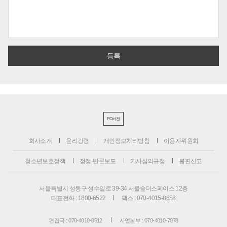
PC버전
회사소개
윤리강령
개인정보처리방침
이용자위원회
청소년보호정책
정정·반론보도
기사심의규정
불편신고
서울특별시 성동구 성수일로 39-34 서울숲더스페이스 12층
대표전화 : 1800-6522
팩스 : 070-4015-8658
편집국 : 070-4010-8512
사업본부 : 070-4010-7078