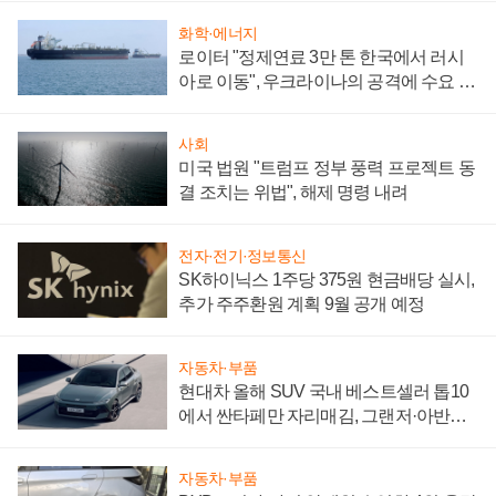
화학·에너지
로이터 "정제연료 3만 톤 한국에서 러시
아로 이동", 우크라이나의 공격에 수요 늘
어
사회
미국 법원 "트럼프 정부 풍력 프로젝트 동
결 조치는 위법", 해제 명령 내려
전자·전기·정보통신
SK하이닉스 1주당 375원 현금배당 실시,
추가 주주환원 계획 9월 공개 예정
자동차·부품
현대차 올해 SUV 국내 베스트셀러 톱10
에서 싼타페만 자리매김, 그랜저·아반떼
'세단 쌍끌이'로 내수 방어
자동차·부품