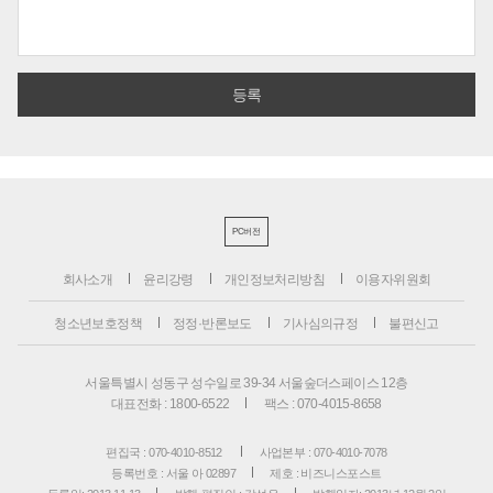
PC버전
회사소개
윤리강령
개인정보처리방침
이용자위원회
청소년보호정책
정정·반론보도
기사심의규정
불편신고
서울특별시 성동구 성수일로 39-34 서울숲더스페이스 12층
대표전화 : 1800-6522
팩스 : 070-4015-8658
편집국 : 070-4010-8512
사업본부 : 070-4010-7078
등록번호 : 서울 아 02897
제호 : 비즈니스포스트