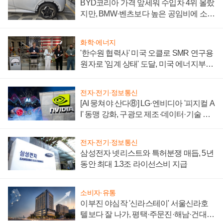
BYD코리아 가격 앞세워 수입차 4위 올랐
지만, BMW·벤츠보다 높은 공임비에 소비
자 불만 폭발
화학·에너지
'한수원 협력사' 미국 오클로 SMR 연구용
원자로 '임계 상태' 도달, 미국 에너지부
"중요한 이정표"
전자·전기·정보통신
[AI 뭉쳐야 산다⑧] LG·엔비디아 '피지컬 A
I' 동맹 강화, 구광모 제조·데이터·기술 결
집해 종합 로보틱스 기업으로
전자·전기·정보통신
삼성전자 넷리스트와 특허분쟁 매듭, 5년
동안 최대 1.3조 라이선스비 지급
소비자·유통
이부진 야심작 '신라스테이' 서울신라호
텔보다 잘 나가, 평택·주문진·해남·건대로