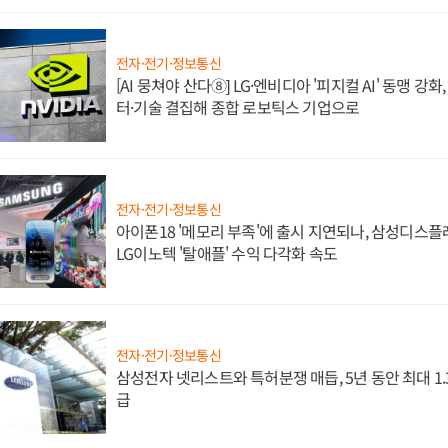
전자·전기·정보통신
[AI 뭉쳐야 산다⑧] LG·엔비디아 '피지컬 AI' 동맹 강
터·기술 결집해 종합 로보틱스 기업으로
전자·전기·정보통신
아이폰18 '메모리 부족'에 출시 지연되나, 삼성디스
LG이노텍 '탈애플' 수익 다각화 속도
전자·전기·정보통신
삼성전자 넷리스트와 특허분쟁 매듭, 5년 동안 최대 1
급