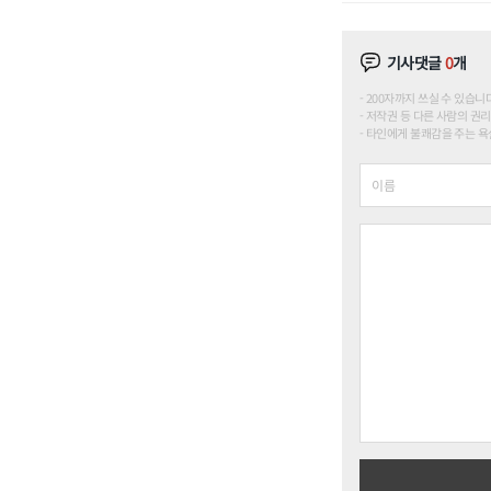
기사댓글
0
개
200자까지 쓰실 수 있습니다. (
저작권 등 다른 사람의 권리
타인에게 불쾌감을 주는 욕설