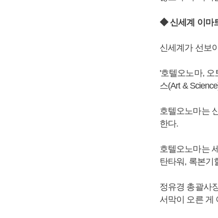
◆ 신세계 이마
신세계가 선보이
'호텔오노마, 
스(Art & Sci
호텔오노마는 신
한다.
호텔오노마는 세
탄타워, 록본기
정유경 총괄사장
서막이 오른 게