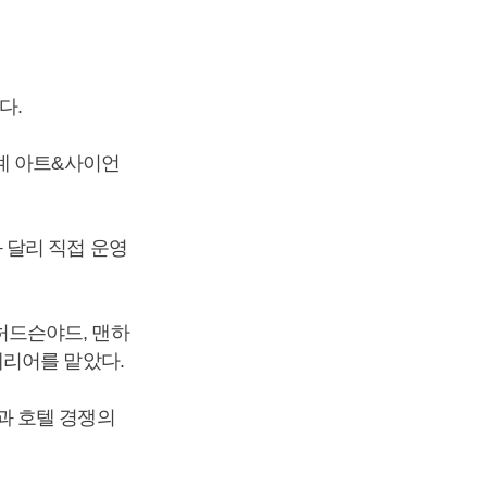
다.
계 아트&사이언
 달리 직접 운영
허드슨야드, 맨하
테리어를 맡았다.
과 호텔 경쟁의