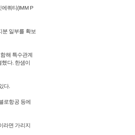
쿼티(IMM P
지분 일부를 확보
 포함해 특수관계
결했다. 한샘이
있다.
파블로항공 등에
업이라면 가리지