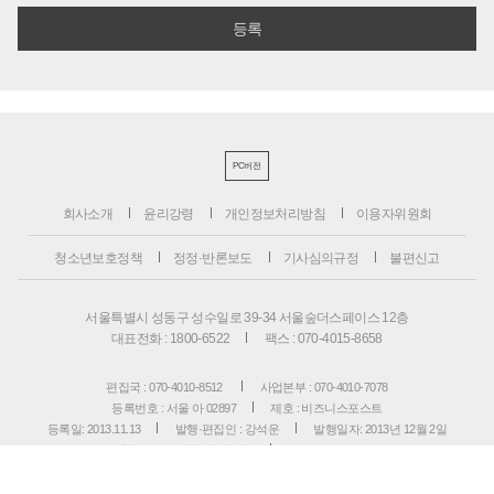
PC버전
회사소개
윤리강령
개인정보처리방침
이용자위원회
청소년보호정책
정정·반론보도
기사심의규정
불편신고
서울특별시 성동구 성수일로 39-34 서울숲더스페이스 12층
대표전화 : 1800-6522
팩스 : 070-4015-8658
편집국 : 070-4010-8512
사업본부 : 070-4010-7078
등록번호 : 서울 아 02897
제호 : 비즈니스포스트
등록일: 2013.11.13
발행·편집인 : 강석운
발행일자: 2013년 12월 2일
청소년보호책임자 : 강석운
ISSN : 2636-171X
Copyright ⓒ
B
USINESSPOST
. All rights reserved.