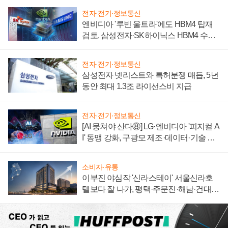
전자·전기·정보통신
엔비디아 '루빈 울트라'에도 HBM4 탑재
검토, 삼성전자·SK하이닉스 HBM4 수율
에 주도권 갈린다
전자·전기·정보통신
삼성전자 넷리스트와 특허분쟁 매듭, 5년
동안 최대 1.3조 라이선스비 지급
전자·전기·정보통신
[AI 뭉쳐야 산다⑧] LG·엔비디아 '피지컬 A
I' 동맹 강화, 구광모 제조·데이터·기술 결
집해 종합 로보틱스 기업으로
소비자·유통
이부진 야심작 '신라스테이' 서울신라호
텔보다 잘 나가, 평택·주문진·해남·건대로
성장판 더 넓힌다