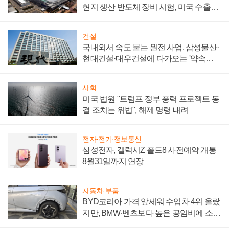
현지 생산 반도체 장비 시험, 미국 수출통
제 대비"
건설
국내외서 속도 붙는 원전 사업, 삼성물산·
현대건설·대우건설에 다가오는 '약속의
시간'
사회
미국 법원 "트럼프 정부 풍력 프로젝트 동
결 조치는 위법", 해제 명령 내려
전자·전기·정보통신
삼성전자, 갤럭시Z 폴드8 사전예약 개통
8월31일까지 연장
자동차·부품
BYD코리아 가격 앞세워 수입차 4위 올랐
지만, BMW·벤츠보다 높은 공임비에 소비
자 불만 폭발