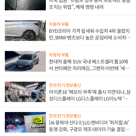
미국 법원 "트럼프 정부 풍력 프로젝트 동결
조치는 위법", 해제 명령 내려
자동차·부품
BYD코리아 가격 앞세워 수입차 4위 올랐지
만, BMW·벤츠보다 높은 공임비에 소비자
불만 폭발
자동차·부품
현대차 올해 SUV 국내 베스트셀러 톱10에
서 싼타페만 자리매김, 그랜저·아반떼 '세단
쌍끌이'로 내수 방어
전자·전기·정보통신
아이폰18 '메모리 부족'에 출시 지연되나, 삼
성디스플레이 LG디스플레이 LG이노텍 '탈
애플' 수익 다각화 속도
전자·전기·정보통신
[AI 뭉쳐야 산다⑧] LG·엔비디아 '피지컬 AI'
동맹 강화, 구광모 제조·데이터·기술 결집
해 종합 로보틱스 기업으로