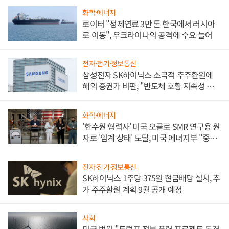
화학·에너지
로이터 "정제연료 3만 톤 한국에서 러시아
로 이동", 우크라이나의 공격에 수요 늘어
전자·전기·정보통신
삼성전자 SK하이닉스 소극적 주주환원에
해외 증권가 비판, "반도체 호황 지속성 의
문"
화학·에너지
'한수원 협력사' 미국 오클로 SMR 연구용 원
자로 '임계 상태' 도달, 미국 에너지부 "중요
한 이정표"
전자·전기·정보통신
SK하이닉스 1주당 375원 현금배당 실시, 추
가 주주환원 계획 9월 공개 예정
사회