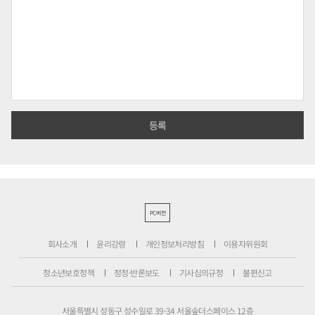
PC버전
회사소개
윤리강령
개인정보처리방침
이용자위원회
청소년보호정책
정정·반론보도
기사심의규정
불편신고
서울특별시 성동구 성수일로 39-34 서울숲더스페이스 12층