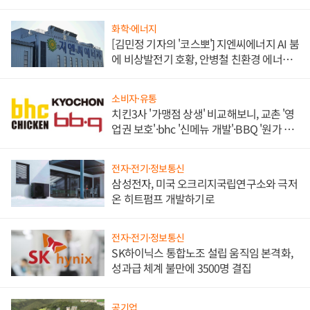
화학·에너지
[김민정 기자의 '코스뽀'] 지엔씨에너지 AI 붐
에 비상발전기 호황, 안병철 친환경 에너지
발전전문기업 향한다
소비자·유통
치킨3사 '가맹점 상생' 비교해보니, 교촌 '영
업권 보호'·bhc '신메뉴 개발'·BBQ '원가 부
담'
전자·전기·정보통신
삼성전자, 미국 오크리지국립연구소와 극저
온 히트펌프 개발하기로
전자·전기·정보통신
SK하이닉스 통합노조 설립 움직임 본격화,
성과급 체계 불만에 3500명 결집
공기업