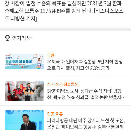
강 사장이 일정 수준의 목표를 달성하면 2031년 3월 한화
손해보험 보통주 11만8489주를 받게 된다. [비즈니스포스
트 나병현 기자]
인기기사
금융
우체국 '매일이자 파킹통장' 5만 계좌 한정
으로 다시 출시, 최고 연 2.0% 금리
전자·전기·정보통신
SK하이닉스 노사 '성과급 주식 지급' 평행
선, 곽노정 'N% 성과급' 법적 논란 벗을지 주
목
항공·물류
파라타항공 내년 미주 장거리 노선 첫 도전,
윤철민 '하이브리드 항공사' 승부수 통할까