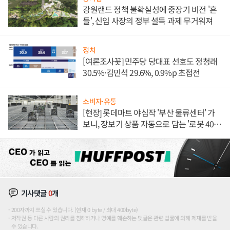
강원랜드 정책 불확실성에 중장기 비전 '흔
들', 신임 사장의 정부 설득 과제 무거워져
정치
[여론조사꽃] 민주당 당대표 선호도 정청래
30.5%·김민석 29.6%, 0.9%p 초접전
소비자·유통
[현장] 롯데마트 야심작 '부산 물류센터' 가
보니, 장보기 상품 자동으로 담는 '로봇 400
대' 장관
기사댓글
0
개
200자까지 쓰실 수 있습니다. (현재 0 byte / 최대 400byte)
저작권 등 다른 사람의 권리를 침해하거나 명예를 훼손하는 댓글은 관련 법률에 의해 제재를 받을
수 있습니다.