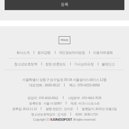
PC버전
회사소개
윤리강령
개인정보처리방침
이용자위원회
청소년보호정책
정정·반론보도
기사심의규정
불편신고
서울특별시 성동구 성수일로 39-34 서울숲더스페이스 12층
대표전화 : 1800-6522
팩스 : 070-4015-8658
편집국 : 070-4010-8512
사업본부 : 070-4010-7078
등록번호 : 서울 아 02897
제호 : 비즈니스포스트
등록일: 2013.11.13
발행·편집인 : 강석운
발행일자: 2013년 12월 2일
청소년보호책임자 : 강석운
ISSN : 2636-171X
Copyright ⓒ
B
USINESSPOST
. All rights reserved.