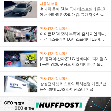
자동차·부품
현대차 올해 SUV 국내 베스트셀러 톱10
에서 싼타페만 자리매김, 그랜저·아반떼
'세단 쌍끌이'로 내수 방어
전자·전기·정보통신
아이폰18 '메모리 부족'에 출시 지연되나,
삼성디스플레이 LG디스플레이 LG이노
텍 '탈애플' 수익 다각화 속도
전자·전기·정보통신
[AI 뭉쳐야 산다⑧] LG·엔비디아 '피지컬 A
I' 동맹 강화, 구광모 제조·데이터·기술 결
집해 종합 로보틱스 기업으로
전자·전기·정보통신
삼성전자 넷리스트와 특허분쟁 매듭, 5년
동안 최대 1.3조 라이선스비 지급