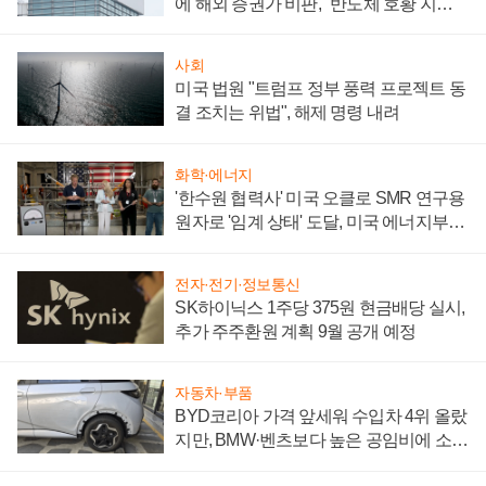
에 해외 증권가 비판, "반도체 호황 지속
성 의문"
사회
미국 법원 "트럼프 정부 풍력 프로젝트 동
결 조치는 위법", 해제 명령 내려
화학·에너지
'한수원 협력사' 미국 오클로 SMR 연구용
원자로 '임계 상태' 도달, 미국 에너지부
"중요한 이정표"
전자·전기·정보통신
SK하이닉스 1주당 375원 현금배당 실시,
추가 주주환원 계획 9월 공개 예정
자동차·부품
BYD코리아 가격 앞세워 수입차 4위 올랐
지만, BMW·벤츠보다 높은 공임비에 소비
자 불만 폭발