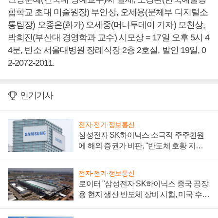
합학교 초대 미술원장) 부인상, 오세용(문체부 디지털소
통팀장) 오종은(화가) 오세중(머니투데이 기자) 모친상,
박희진(부산대 경영학과 교수) 시모상 = 17일 오후 5시 4
4분, 빈소 서울대병원 장례식장 2층 2호실, 발인 19일, 0
2-2072-2011.
인기기사
전자·전기·정보통신
삼성전자 SK하이닉스 소극적 주주환원
에 해외 증권가 비판, "반도체 호황 지속
성 의문"
전자·전기·정보통신
로이터 "삼성전자 SK하이닉스 중국 공장
용 현지 생산 반도체 장비 시험, 미국 수출
통제 대비"