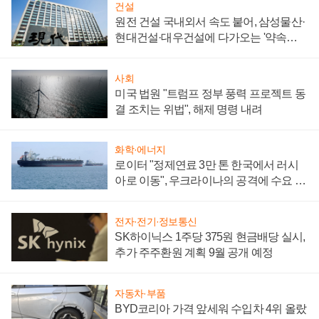
건설
원전 건설 국내외서 속도 붙어, 삼성물산·
현대건설·대우건설에 다가오는 '약속의
시간'
사회
미국 법원 "트럼프 정부 풍력 프로젝트 동
결 조치는 위법", 해제 명령 내려
화학·에너지
로이터 "정제연료 3만 톤 한국에서 러시
아로 이동", 우크라이나의 공격에 수요 늘
어
전자·전기·정보통신
SK하이닉스 1주당 375원 현금배당 실시,
추가 주주환원 계획 9월 공개 예정
자동차·부품
BYD코리아 가격 앞세워 수입차 4위 올랐