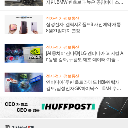
지만, BMW·벤츠보다 높은 공임비에 소비
자 불만 폭발
전자·전기·정보통신
삼성전자, 갤럭시Z 폴드8 사전예약 개통
8월31일까지 연장
전자·전기·정보통신
[AI 뭉쳐야 산다⑧] LG·엔비디아 '피지컬 A
I' 동맹 강화, 구광모 제조·데이터·기술 결
집해 종합 로보틱스 기업으로
전자·전기·정보통신
엔비디아 '루빈 울트라'에도 HBM4 탑재
검토, 삼성전자·SK하이닉스 HBM4 수율
에 주도권 갈린다
기사댓글
0
개