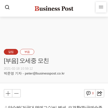
알림
부음
[부음] 오세중 모친
2021-02-18 10:59:12
박준영 기자 - peter@businesspost.co.kr
0
△양순혜(건국대 명예교수)씨 별세, 오경환(한국예술종