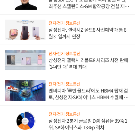
최주선 스텔란티스·GM 합작공장 건설 재추
진하나
전자·전기·정보통신
삼성전자, 갤럭시Z 폴드8 사전예약 개통 8
월31일까지 연장
전자·전기·정보통신
삼성전자 갤럭시 Z 폴드8 시리즈 사전 판매
'144만 대' 역대 최대
전자·전기·정보통신
엔비디아 '루빈 울트라'에도 HBM4 탑재 검
토, 삼성전자·SK하이닉스 HBM4 수율에 주
도권 갈린다
전자·전기·정보통신
삼성전자 2분기 글로벌 D램 점유율 39% 1
위, SK하이닉스와 13%p 격차