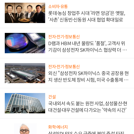
소비자·유통
롯데·농심 창업주 시대 '라면 앙금'은 옛말,
'사촌' 신동빈·신동원 시대 협업 확대일로
전자·전기·정보통신
D램과 HBM 내년 물량도 '품절', 고객사 위
기감이 삼성전자 SK하이닉스 협상력 더 키
워
전자·전기·정보통신
외신 "삼성전자 SK하이닉스 중국 공장용 현
지 생산 반도체 장비 시험, 미국 수출통제 대
비"
건설
국내외서 속도 붙는 원전 사업, 삼성물산·현
대건설·대우건설에 다가오는 '약속의 시간'
화학·에너지
삼성SDI ESS 수요 급증에 북미 증설 타진,