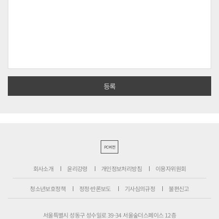
PC버전
회사소개
윤리강령
개인정보처리방침
이용자위원회
청소년보호정책
정정·반론보도
기사심의규정
불편신고
서울특별시 성동구 성수일로 39-34 서울숲더스페이스 12층