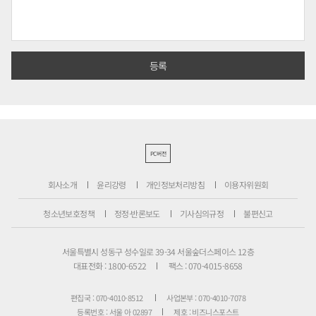
PC버전
회사소개
윤리강령
개인정보처리방침
이용자위원회
청소년보호정책
정정·반론보도
기사심의규정
불편신고
서울특별시 성동구 성수일로 39-34 서울숲더스페이스 12층
대표전화 : 1800-6522
팩스 : 070-4015-8658
편집국 : 070-4010-8512
사업본부 : 070-4010-7078
등록번호 : 서울 아 02897
제호 : 비즈니스포스트