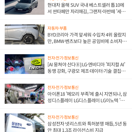
현대차 올해 SUV 국내 베스트셀러 톱10에
서 싼타페만 자리매김, 그랜저·아반떼 '세단
쌍끌이'로 내수 방어
자동차·부품
BYD코리아 가격 앞세워 수입차 4위 올랐지
만, BMW·벤츠보다 높은 공임비에 소비자
불만 폭발
전자·전기·정보통신
[AI 뭉쳐야 산다⑧] LG·엔비디아 '피지컬 AI'
동맹 강화, 구광모 제조·데이터·기술 결집
해 종합 로보틱스 기업으로
전자·전기·정보통신
아이폰18 '메모리 부족'에 출시 지연되나, 삼
성디스플레이 LG디스플레이 LG이노텍 '탈
애플' 수익 다각화 속도
전자·전기·정보통신
삼성전자 넷리스트와 특허분쟁 매듭, 5년 동
안 최대 1.3조 라이선스비 지급