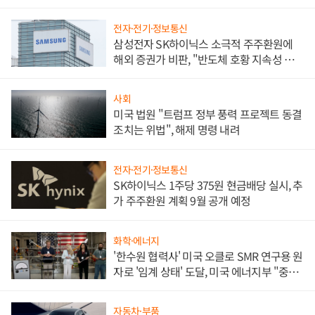
전자·전기·정보통신
삼성전자 SK하이닉스 소극적 주주환원에
해외 증권가 비판, "반도체 호황 지속성 의
문"
사회
미국 법원 "트럼프 정부 풍력 프로젝트 동결
조치는 위법", 해제 명령 내려
전자·전기·정보통신
SK하이닉스 1주당 375원 현금배당 실시, 추
가 주주환원 계획 9월 공개 예정
화학·에너지
'한수원 협력사' 미국 오클로 SMR 연구용 원
자로 '임계 상태' 도달, 미국 에너지부 "중요
한 이정표"
자동차·부품