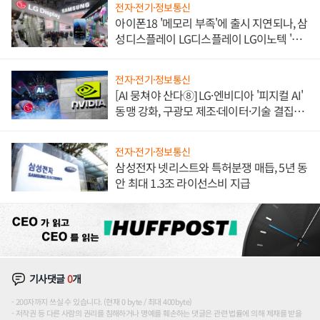
전자·전기·정보통신
아이폰18 '메모리 부족'에 출시 지연되나, 삼
성디스플레이 LG디스플레이 LG이노텍 '탈
애플' 수익 다각화 속도
전자·전기·정보통신
[AI 뭉쳐야 산다⑧] LG·엔비디아 '피지컬 AI'
동맹 강화, 구광모 제조·데이터·기술 결집
해 종합 로보틱스 기업으로
전자·전기·정보통신
삼성전자 넷리스트와 특허분쟁 매듭, 5년 동
안 최대 1.3조 라이선스비 지급
기사댓글
0
개
200자까지 쓰실 수 있습니다. (현재 0 byte / 최대 400byte)
저작권 등 다른 사람의 권리를 침해하거나 명예를 훼손하는 댓글은 관련 법률에 의해 제재를 받을