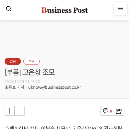
알림
부음
[부음] 고은상 조모
2020-12-15 11:06:20
조윤호 기자 - uknow@businesspost.co.kr
0
△백희현씨 별세, 이복순 시모상, 고은상(MBC 인권사회팀