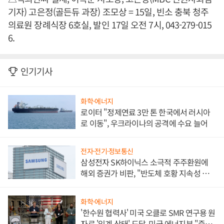
기자) 고은정(골든듀 과장) 조모상 = 15일, 빈소 충북 청주
의료원 장례식장 6호실, 발인 17일 오전 7시, 043-279-015
6.
인기기사
화학·에너지
로이터 "정제연료 3만 톤 한국에서 러시아
로 이동", 우크라이나의 공격에 수요 늘어
전자·전기·정보통신
삼성전자 SK하이닉스 소극적 주주환원에
해외 증권가 비판, "반도체 호황 지속성 의
문"
화학·에너지
'한수원 협력사' 미국 오클로 SMR 연구용 원
자로 '임계 상태' 도달, 미국 에너지부 "중요