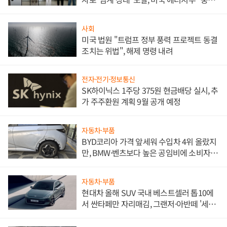
한 이정표"
사회
미국 법원 "트럼프 정부 풍력 프로젝트 동결
조치는 위법", 해제 명령 내려
전자·전기·정보통신
SK하이닉스 1주당 375원 현금배당 실시, 추
가 주주환원 계획 9월 공개 예정
자동차·부품
BYD코리아 가격 앞세워 수입차 4위 올랐지
만, BMW·벤츠보다 높은 공임비에 소비자
불만 폭발
자동차·부품
현대차 올해 SUV 국내 베스트셀러 톱10에
서 싼타페만 자리매김, 그랜저·아반떼 '세단
쌍끌이'로 내수 방어