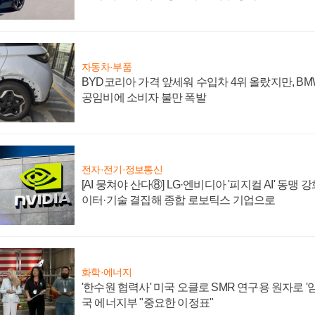
자동차·부품
BYD코리아 가격 앞세워 수입차 4위 올랐지만, B
공임비에 소비자 불만 폭발
전자·전기·정보통신
[AI 뭉쳐야 산다⑧] LG·엔비디아 '피지컬 AI' 동맹 
이터·기술 결집해 종합 로보틱스 기업으로
화학·에너지
'한수원 협력사' 미국 오클로 SMR 연구용 원자로 '임
국 에너지부 "중요한 이정표"