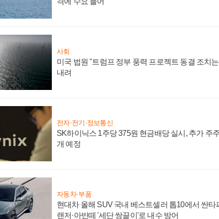
격에 수요 늘어
사회
미국 법원 "트럼프 정부 풍력 프로젝트 동결 조치는 
내려
전자·전기·정보통신
SK하이닉스 1주당 375원 현금배당 실시, 추가 주
개 예정
자동차·부품
현대차 올해 SUV 국내 베스트셀러 톱10에서 싼타
랜저·아반떼 '세단 쌍끌이'로 내수 방어