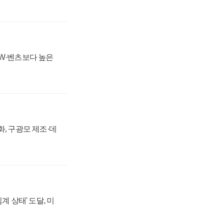
MW·벤츠보다 높은
강화, 구광모 제조·데
계 상태' 도달, 미