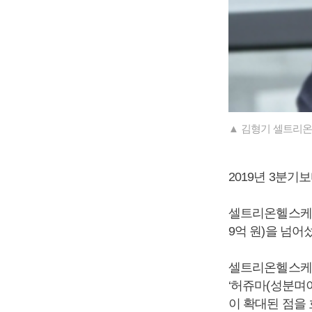
▲ 김형기 셀트리온
2019년 3분기보
셀트리온헬스케어는
9억 원)을 넘어
셀트리온헬스케어
‘허쥬마(성분며이
이 확대된 점을