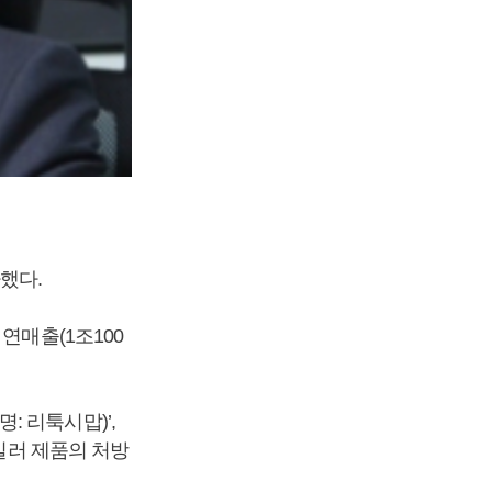
가했다.
연매출(1조100
 리툭시맙)’,
시밀러 제품의 처방