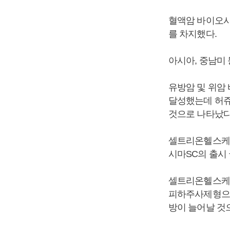
혈액암 바이오시밀
를 차지했다.
아시아, 중남미
유방암 및 위암
달성했는데 허쥬
것으로 나타났다
셀트리온헬스케어
시마SC의 출시
셀트리온헬스케
피하주사제형으로
방이 늘어날 것