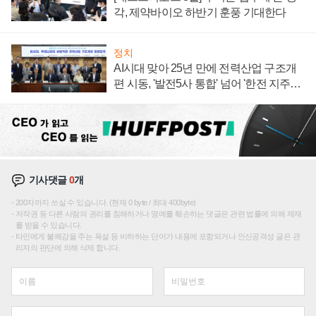
각, 제약바이오 하반기 훈풍 기대한다
정치
AI시대 맞아 25년 만에 전력산업 구조개
편 시동, '발전5사 통합' 넘어 '한전 지주사'
재편론도
기사댓글
0
개
200자까지 쓰실 수 있습니다. (현재 0 byte / 최대 400byte)
저작권 등 다른 사람의 권리를 침해하거나 명예를 훼손하는 댓글은 관련 법률에 의해 제재
를 받을 수 있습니다.
타인에게 불쾌감을 주는 욕설 등 비하하는 단어가 내용에 포함되거나 인신공격성 글은 관
리자의 판단에 의해 삭제 합니다.