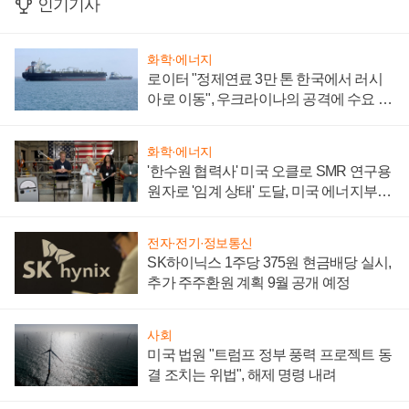
인기기사
화학·에너지
로이터 "정제연료 3만 톤 한국에서 러시
아로 이동", 우크라이나의 공격에 수요 늘
어
화학·에너지
'한수원 협력사' 미국 오클로 SMR 연구용
원자로 '임계 상태' 도달, 미국 에너지부
"중요한 이정표"
전자·전기·정보통신
SK하이닉스 1주당 375원 현금배당 실시,
추가 주주환원 계획 9월 공개 예정
사회
미국 법원 "트럼프 정부 풍력 프로젝트 동
결 조치는 위법", 해제 명령 내려