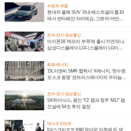
자동차·부품
현대차 올해 SUV 국내 베스트셀러 톱10
에서 싼타페만 자리매김, 그랜저·아반떼
'세단 쌍끌이'로 내수 방어
전자·전기·정보통신
아이폰18 '메모리 부족'에 출시 지연되나,
삼성디스플레이 LG디스플레이 LG이노
텍 '탈애플' 수익 다각화 속도
화학·에너지
'DL이앤씨 SMR 협력사' X에너지, '한수원
포스코 동맹' 센트러스에너지와 우라늄
계약 체결
전자·전기·정보통신
SK하이닉스, 용인 'Y2' 팹과 청주 'M17' 팹
건설에 54조 투자 결정
데스크 리포트
[데스크리포트 8월] 무더운 입추에 든 생