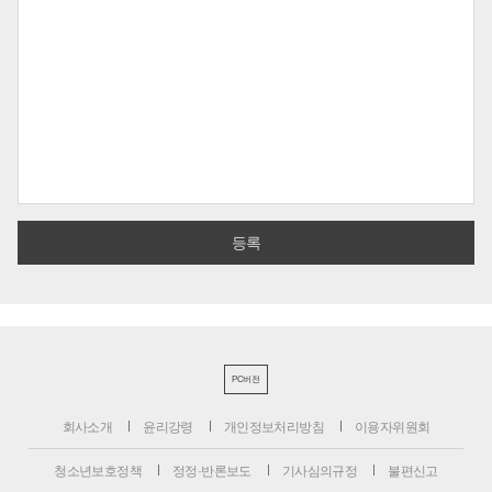
PC버전
회사소개
윤리강령
개인정보처리방침
이용자위원회
청소년보호정책
정정·반론보도
기사심의규정
불편신고