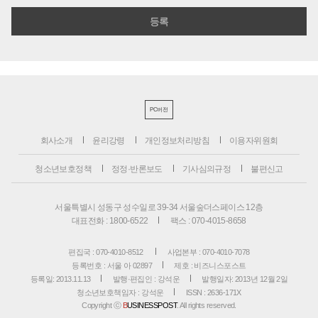
PC버전
회사소개
윤리강령
개인정보처리방침
이용자위원회
청소년보호정책
정정·반론보도
기사심의규정
불편신고
서울특별시 성동구 성수일로 39-34 서울숲더스페이스 12층
대표전화 : 1800-6522
팩스 : 070-4015-8658
편집국 : 070-4010-8512
사업본부 : 070-4010-7078
등록번호 : 서울 아 02897
제호 : 비즈니스포스트
등록일: 2013.11.13
발행·편집인 : 강석운
발행일자: 2013년 12월 2일
청소년보호책임자 : 강석운
ISSN : 2636-171X
Copyright ⓒ
B
USINESSPOST
. All rights reserved.