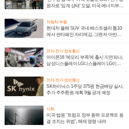
원자로 '임계 상태' 도달, 미국 에너지부
"중요한 이정표"
자동차·부품
현대차 올해 SUV 국내 베스트셀러 톱10
에서 싼타페만 자리매김, 그랜저·아반떼
'세단 쌍끌이'로 내수 방어
전자·전기·정보통신
아이폰18 '메모리 부족'에 출시 지연되나,
삼성디스플레이 LG디스플레이 LG이노
텍 '탈애플' 수익 다각화 속도
전자·전기·정보통신
SK하이닉스 1주당 375원 현금배당 실시,
추가 주주환원 계획 9월 공개 예정
사회
미국 법원 "트럼프 정부 풍력 프로젝트 동
결 조치는 위법", 해제 명령 내려