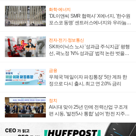
화학·에너지
'DL이앤씨 SMR 협력사' X에너지, '한수원
포스코 동맹' 센트러스에너지와 우라늄
계약 체결
전자·전기·정보통신
SK하이닉스 노사 '성과급 주식지급' 평행
선, 곽노정 'N% 성과급' 법적 논란 벗을지
주목
금융
우체국 '매일이자 파킹통장' 5만 계좌 한
정으로 다시 출시, 최고 연 2.0% 금리
정치
AI시대 맞아 25년 만에 전력산업 구조개
편 시동, '발전5사 통합' 넘어 '한전 지주사'
재편론도