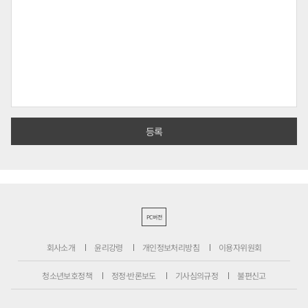
PC버전
회사소개
윤리강령
개인정보처리방침
이용자위원회
청소년보호정책
정정·반론보도
기사심의규정
불편신고