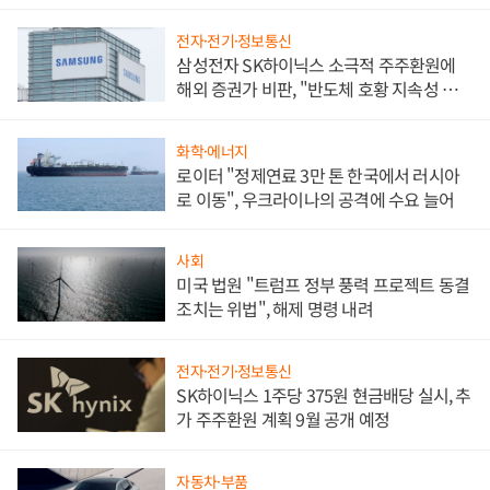
전자·전기·정보통신
삼성전자 SK하이닉스 소극적 주주환원에
해외 증권가 비판, "반도체 호황 지속성 의
문"
화학·에너지
로이터 "정제연료 3만 톤 한국에서 러시아
로 이동", 우크라이나의 공격에 수요 늘어
사회
미국 법원 "트럼프 정부 풍력 프로젝트 동결
조치는 위법", 해제 명령 내려
전자·전기·정보통신
SK하이닉스 1주당 375원 현금배당 실시, 추
가 주주환원 계획 9월 공개 예정
자동차·부품