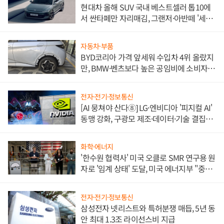
현대차 올해 SUV 국내 베스트셀러 톱10에
서 싼타페만 자리매김, 그랜저·아반떼 '세단
쌍끌이'로 내수 방어
자동차·부품
BYD코리아 가격 앞세워 수입차 4위 올랐지
만, BMW·벤츠보다 높은 공임비에 소비자
불만 폭발
전자·전기·정보통신
[AI 뭉쳐야 산다⑧] LG·엔비디아 '피지컬 AI'
동맹 강화, 구광모 제조·데이터·기술 결집
해 종합 로보틱스 기업으로
화학·에너지
'한수원 협력사' 미국 오클로 SMR 연구용 원
자로 '임계 상태' 도달, 미국 에너지부 "중요
한 이정표"
전자·전기·정보통신
삼성전자 넷리스트와 특허분쟁 매듭, 5년 동
안 최대 1.3조 라이선스비 지급