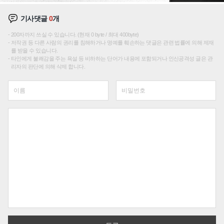
기사댓글
0
개
200자까지 쓰실 수 있습니다. (현재 0 byte / 최대 400byte)
저작권 등 다른 사람의 권리를 침해하거나 명예를 훼손하는 댓글은 관련 법률에 의해 제재
를 받을 수 있습니다.
타인에게 불쾌감을 주는 욕설 등 비하하는 단어가 내용에 포함되거나 인신공격성 글은 관
리자의 판단에 의해 삭제 합니다.