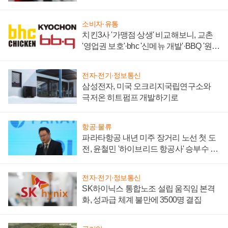
주목
소비자·유통
치킨3사 '가맹점 상생' 비교해보니, 교촌
'영업권 보호'·bhc '신메뉴 개발'·BBQ '원가
부담'
전자·전기·정보통신
삼성전자, 미국 오크리지국립연구소와
극저온 히트펌프 개발하기로
항공·물류
파라타항공 내년 미주 장거리 노선 첫 도
전, 윤철민 '하이브리드 항공사' 승부수 통
할까
전자·전기·정보통신
SK하이닉스 통합노조 설립 움직임 본격
화, 성과급 체계 불만에 3500명 결집