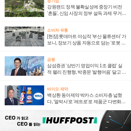
공기업
강원랜드 정책 불확실성에 중장기 비전
'흔들', 신임 사장의 정부 설득 과제 무거워
져
소비자·유통
[현장] 롯데마트 야심작 '부산 물류센터' 가
보니, 장보기 상품 자동으로 담는 '로봇 40
0대' 장관
금융
삼섬증권 '상반기 영업이익 1조 클럽' 실
적 랠리 진행형, 박종문 '발행어음' 달고 연
임 향하나
바이오·제약
백상환 동아제약 박카스 소비자층 넓혔
다, '얼박사'로 '레트로'로 제품군 다변화
주효