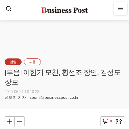
알림
부음
[부음] 이한기 모친, 황선조 장인, 김성도
장모
2020-06-24 16:10:23
성보미 기자 - sbomi@businesspost.co.kr
0