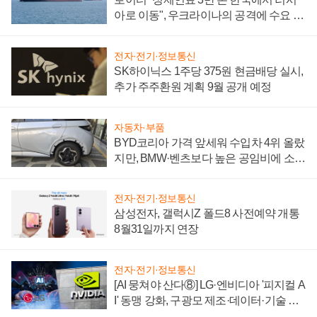
아로 이동", 우크라이나의 공격에 수요 늘
어
전자·전기·정보통신
SK하이닉스 1주당 375원 현금배당 실시,
추가 주주환원 계획 9월 공개 예정
자동차·부품
BYD코리아 가격 앞세워 수입차 4위 올랐
지만, BMW·벤츠보다 높은 공임비에 소비
자 불만 폭발
전자·전기·정보통신
삼성전자, 갤럭시Z 폴드8 사전예약 개통
8월31일까지 연장
전자·전기·정보통신
[AI 뭉쳐야 산다⑧] LG·엔비디아 '피지컬 A
I' 동맹 강화, 구광모 제조·데이터·기술 결
집해 종합 로보틱스 기업으로