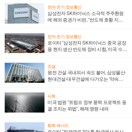
전자·전기·정보통신
삼성전자 SK하이닉스 소극적 주주환원
에 해외 증권가 비판, "반도체 호황 지속
성 의문"
전자·전기·정보통신
로이터 "삼성전자 SK하이닉스 중국 공장
용 현지 생산 반도체 장비 시험, 미국 수출
통제 대비"
건설
원전 건설 국내외서 속도 붙어, 삼성물산·
현대건설·대우건설에 다가오는 '약속의
시간'
사회
미국 법원 "트럼프 정부 풍력 프로젝트 동
결 조치는 위법", 해제 명령 내려
화학·에너지
로이터 "정제연료 3만 톤 한국에서 러시