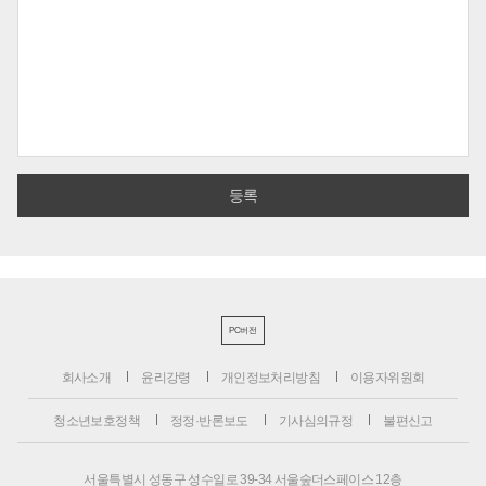
PC버전
회사소개
윤리강령
개인정보처리방침
이용자위원회
청소년보호정책
정정·반론보도
기사심의규정
불편신고
서울특별시 성동구 성수일로 39-34 서울숲더스페이스 12층