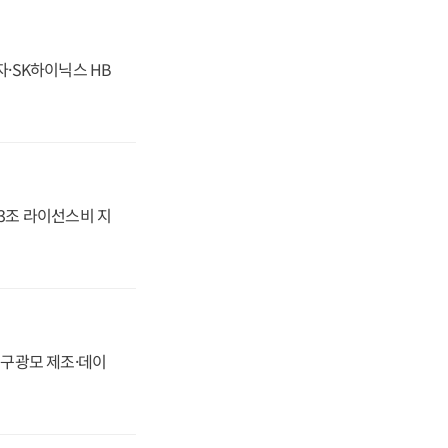
자·SK하이닉스 HB
.3조 라이선스비 지
화, 구광모 제조·데이