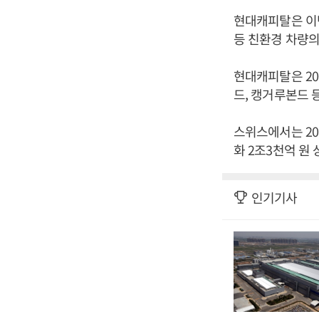
현대캐피탈은 이
등 친환경 차량
현대캐피탈은 2
드, 캥거루본드 
스위스에서는 20
화 2조3천억 원
인기기사