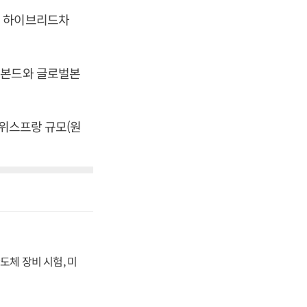
, 하이브리드차
로본드와 글로벌본
스위스프랑 규모(원
도체 장비 시험, 미