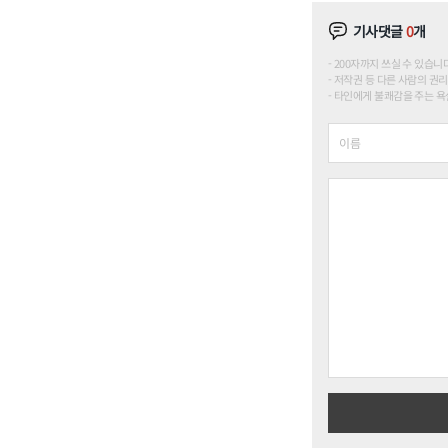
기사댓글
0
개
200자까지 쓰실 수 있습니다. (
저작권 등 다른 사람의 권리
타인에게 불쾌감을 주는 욕설