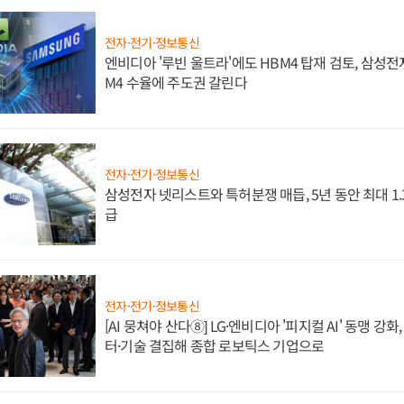
전자·전기·정보통신
엔비디아 '루빈 울트라'에도 HBM4 탑재 검토, 삼성전
M4 수율에 주도권 갈린다
전자·전기·정보통신
삼성전자 넷리스트와 특허분쟁 매듭, 5년 동안 최대 1
급
전자·전기·정보통신
[AI 뭉쳐야 산다⑧] LG·엔비디아 '피지컬 AI' 동맹 강
터·기술 결집해 종합 로보틱스 기업으로