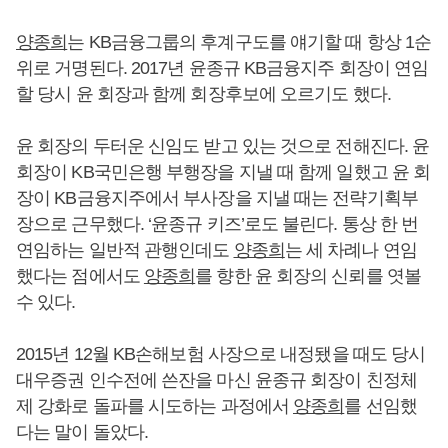
양종희
는 KB금융그룹의 후계구도를 얘기할 때 항상 1순
위로 거명된다. 2017년 윤종규 KB금융지주 회장이 연임
할 당시 윤 회장과 함께 회장후보에 오르기도 했다.
윤 회장의 두터운 신임도 받고 있는 것으로 전해진다. 윤
회장이 KB국민은행 부행장을 지낼 때 함께 일했고 윤 회
장이 KB금융지주에서 부사장을 지낼 때는 전략기획부
장으로 근무했다. ‘윤종규 키즈’로도 불린다. 통상 한 번
연임하는 일반적 관행인데도
양종희
는 세 차례나 연임
했다는 점에서도
양종희
를 향한 윤 회장의 신뢰를 엿볼
수 있다.
2015년 12월 KB손해보험 사장으로 내정됐을 때도 당시
대우증권 인수전에 쓴잔을 마신 윤종규 회장이 친정체
제 강화로 돌파를 시도하는 과정에서
양종희
를 선임했
다는 말이 돌았다.