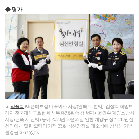
◆ 평가
▲
양종희
KB손해보험 대표이사 사장(왼쪽 두 번째), 김정희 희망브
리지 전국재해구호협회 사무총장(왼쪽 첫 번째), 윤인수 계양소방서
서장(왼쪽 세 번째) 등이 2019년 10월31일 인천 계양구 장기119안전
센터에서 열린 힐링의 기적 33호 심신안정실 개소식에 참석해 기념
촬영을 하고 있다.