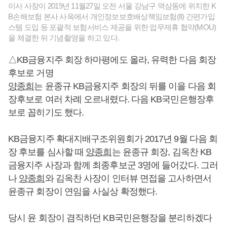
이사 사장이 2019년 11월27일 오전 서울 강남구 역삼동에 위치한 K
B손해보험 본사 사옥에서 개인정보보호배상책임보험(II) 간편가입
스템 도입 등 포괄적 보험서비스 제공을 위한 업무제휴 협약(MOU)
을 체결한 뒤 기념촬영을 하고 있다.
△KB금융지주 회장 하마평에도 올라, 유력한 다음 회장
후보로 거명
양종희
는 윤종규 KB금융지주 회장의 뒤를 이을 다음 회
장후보로 여러 차례 오르내렸다. 다음 KB국민은행장후
보로 꼽히기도 했다.
KB금융지주 확대지배구조위원회가 2017년 9월 다음 회
장 후보를 심사할 때
양종희
는 윤종규 회장, 김옥찬 KB
금융지주 사장과 함께 최종후보군 3명에 들어갔다. 그러
나
양종희
와 김옥찬 사장이 인터뷰 면접을 고사하면서
윤종규 회장이 연임을 사실상 확정했다.
당시 윤 회장이 겸직하던 KB국민은행장을 분리하겠다