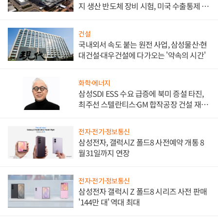
지 생산 반도체 장비 시험, 미국 수출통제 대
비"
건설
국내외서 속도 붙는 원전 사업, 삼성물산·현
대건설·대우건설에 다가오는 '약속의 시간'
화학·에너지
삼성SDI ESS 수요 급증에 북미 증설 타진,
최주선 스텔란티스·GM 합작공장 건설 재추
진하나
전자·전기·정보통신
삼성전자, 갤럭시Z 폴드8 사전예약 개통 8
월31일까지 연장
전자·전기·정보통신
삼성전자 갤럭시 Z 폴드8 시리즈 사전 판매
'144만 대' 역대 최대