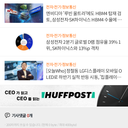
전자·전기·정보통신
엔비디아 '루빈 울트라'에도 HBM4 탑재 검
토, 삼성전자·SK하이닉스 HBM4 수율에 주
도권 갈린다
전자·전기·정보통신
삼성전자 2분기 글로벌 D램 점유율 39% 1
위, SK하이닉스와 13%p 격차
전자·전기·정보통신
[오늘Who] 정철동 LG디스플레이 모바일 O
LED로 하반기 실적 반등 시동, '칩플레이
션'에 가격 인하 압박은 부담
기사댓글
0
개
200자까지 쓰실 수 있습니다. (현재 0 byte / 최대 400byte)