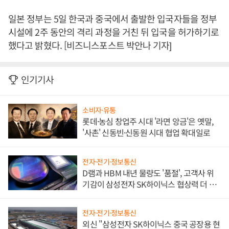
일본 정부는 5일 한국과 중국에서 출발한 입국자들을 정부
시설에 2주 동안의 격리 과정을 거친 뒤 입국을 허가하기로
했다고 밝혔다. [비즈니스포스트 박안나 기자]
인기기사
소비자·유통
롯데·농심 창업주 시대 '라면 앙금'은 옛말,
'사촌' 신동빈·신동원 시대 협업 확대일로
전자·전기·정보통신
D램과 HBM 내년 물량도 '품절', 고객사 위
기감이 삼성전자 SK하이닉스 협상력 더 키
워
전자·전기·정보통신
외신 "삼성전자 SK하이닉스 중국 공장용 현