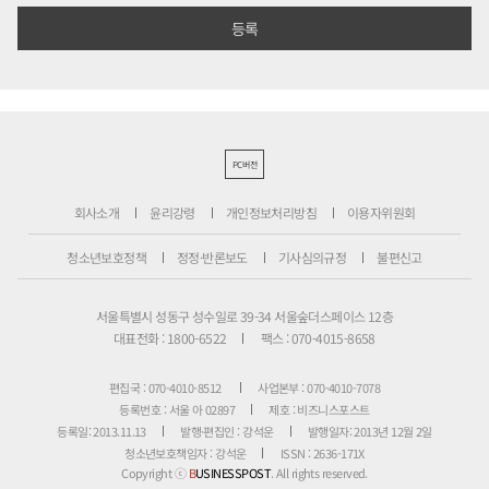
PC버전
회사소개
윤리강령
개인정보처리방침
이용자위원회
청소년보호정책
정정·반론보도
기사심의규정
불편신고
서울특별시 성동구 성수일로 39-34 서울숲더스페이스 12층
대표전화 : 1800-6522
팩스 : 070-4015-8658
편집국 : 070-4010-8512
사업본부 : 070-4010-7078
등록번호 : 서울 아 02897
제호 : 비즈니스포스트
등록일: 2013.11.13
발행·편집인 : 강석운
발행일자: 2013년 12월 2일
청소년보호책임자 : 강석운
ISSN : 2636-171X
Copyright ⓒ
B
USINESSPOST
. All rights reserved.