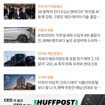
전자·전기·정보통신
[AI 뭉쳐야 산다⑧] LG·엔비디아 '피지컬 AI'
동맹 강화, 구광모 제조·데이터·기술 결집
해 종합 로보틱스 기업으로
자동차·부품
BYD코리아 가격 앞세워 수입차 4위 올랐지
만, BMW·벤츠보다 높은 공임비에 소비자
불만 폭발
인터넷·게임·콘텐츠
빅테크 메모리반도체 포함 장기계약 '2.7조
달러' 규모, AI 투자 위축 우려와 반대 신호
소비자·유통
이부진 야심작 '신라스테이' 서울신라호텔
보다 잘 나가, 평택·주문진·해남·건대로 성
장판 더 넓힌다