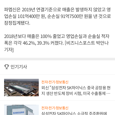
파멥신은 2019년 연결기준으로 매출은 발생하지 않았고 영
업손실 101억400만 원, 순손실 91억7500만 원을 낸 것으로
잠정집계됐다.
2018년보다 매출은 100% 줄었고 영업손실과 순솔실 적자
폭은 각각 46.2%, 39.3% 커졌다. [비즈니스포스트 박안나
기자]
인기기사
전자·전기·정보통신
외신 "삼성전자 SK하이닉스 중국 공장용 현
지 생산 반도체 장비 시험, 미국 수출통제 대
비"
전자·전기·정보통신
삼성전자 SK하이닉스 소극적 주주환원에