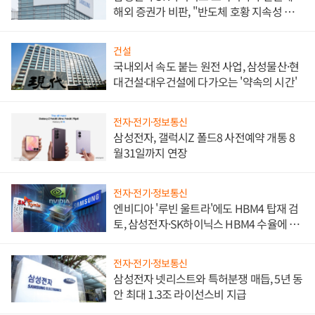
해외 증권가 비판, "반도체 호황 지속성 의
문"
건설
국내외서 속도 붙는 원전 사업, 삼성물산·현
대건설·대우건설에 다가오는 '약속의 시간'
전자·전기·정보통신
삼성전자, 갤럭시Z 폴드8 사전예약 개통 8
월31일까지 연장
전자·전기·정보통신
엔비디아 '루빈 울트라'에도 HBM4 탑재 검
토, 삼성전자·SK하이닉스 HBM4 수율에 주
도권 갈린다
전자·전기·정보통신
삼성전자 넷리스트와 특허분쟁 매듭, 5년 동
안 최대 1.3조 라이선스비 지급