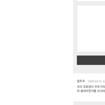
칼주주
2020-02-12 12
우리 조회장이 주주가치
자 용비어천가를 쓰더라