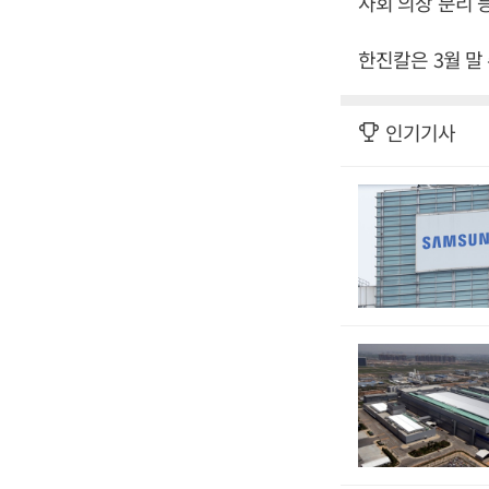
사회 의장 분리 
한진칼은 3월 말
인기기사