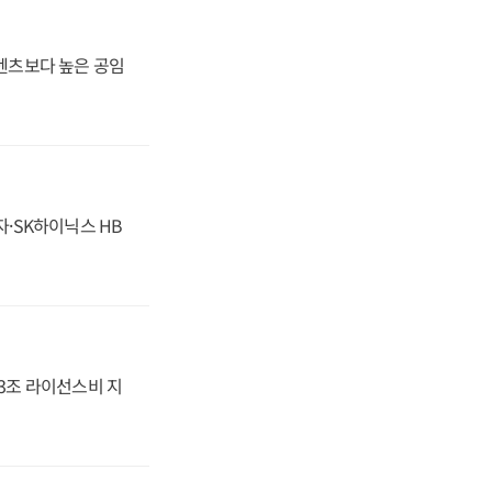
·벤츠보다 높은 공임
자·SK하이닉스 HB
.3조 라이선스비 지