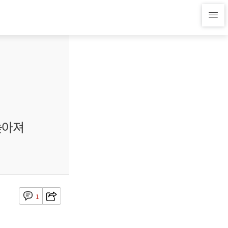
높아져
1