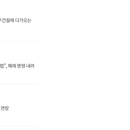
대우건설에 다가오는
법", 해제 명령 내려
지 연장