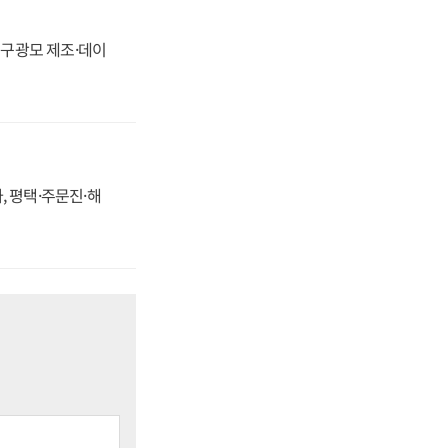
화, 구광모 제조·데이
, 평택·주문진·해