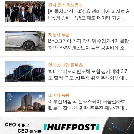
전자·전기·정보통신
[AI 뭉쳐야 산다⑧] LG·엔비디아 '피지컬 A
I' 동맹 강화, 구광모 제조·데이터·기술 결
집해 종합 로보틱스 기업으로
자동차·부품
BYD코리아 가격 앞세워 수입차 4위 올랐
지만, BMW·벤츠보다 높은 공임비에 소비
자 불만 폭발
인터넷·게임·콘텐츠
빅테크 메모리반도체 포함 장기계약 '2.7
조 달러' 규모, AI 투자 위축 우려와 반대
신호
소비자·유통
이부진 야심작 '신라스테이' 서울신라호
텔보다 잘 나가, 평택·주문진·해남·건대로
성장판 더 넓힌다