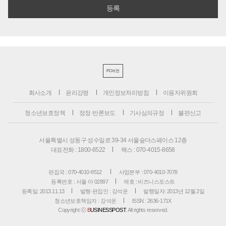
PC버전
회사소개
윤리강령
개인정보처리방침
이용자위원회
청소년보호정책
정정·반론보도
기사심의규정
불편신고
서울특별시 성동구 성수일로 39-34 서울숲더스페이스 12층
대표전화 : 1800-6522
팩스 : 070-4015-8658
편집국 : 070-4010-8512
사업본부 : 070-4010-7078
등록번호 : 서울 아 02897
제호 : 비즈니스포스트
등록일: 2013.11.13
발행·편집인 : 강석운
발행일자: 2013년 12월 2일
청소년보호책임자 : 강석운
ISSN : 2636-171X
Copyright ⓒ
B
USINESSPOST
. All rights reserved.