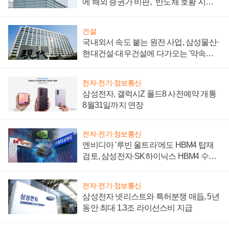
에 해외 증권가 비판, "반도체 호황 지속
성 의문"
건설
국내외서 속도 붙는 원전 사업, 삼성물산·
현대건설·대우건설에 다가오는 '약속의
시간'
전자·전기·정보통신
삼성전자, 갤럭시Z 폴드8 사전예약 개통
8월31일까지 연장
전자·전기·정보통신
엔비디아 '루빈 울트라'에도 HBM4 탑재
검토, 삼성전자·SK하이닉스 HBM4 수율
에 주도권 갈린다
전자·전기·정보통신
삼성전자 넷리스트와 특허분쟁 매듭, 5년
동안 최대 1.3조 라이선스비 지급