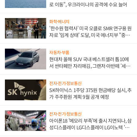
로 이동", 우크라이나의 공격에 수요 늘어
화학·에너지
'한수원 협력사' 미국 오클로 SMR 연구용 원
자로 '임계 상태' 도달, 미국 에너지부 "중요
한 이정표"
자동차·부품
현대차 올해 SUV 국내 베스트셀러 톱10에
서 싼타페만 자리매김, 그랜저·아반떼 '세단
쌍끌이'로 내수 방어
전자·전기·정보통신
SK하이닉스 1주당 375원 현금배당 실시, 추
가 주주환원 계획 9월 공개 예정
전자·전기·정보통신
아이폰18 '메모리 부족'에 출시 지연되나, 삼
성디스플레이 LG디스플레이 LG이노텍 '탈
애플' 수익 다각화 속도