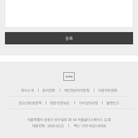
PC버전
회사소개
윤리강령
개인정보처리방침
이용자위원회
청소년보호정책
정정·반론보도
기사심의규정
불편신고
서울특별시 성동구 성수일로 39-34 서울숲더스페이스 12층
대표전화 : 1800-6522
팩스 : 070-4015-8658