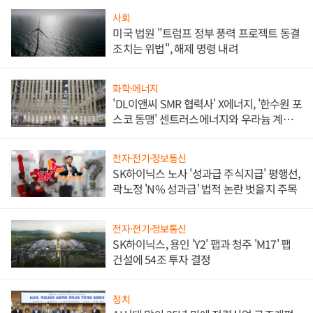
사회
미국 법원 "트럼프 정부 풍력 프로젝트 동결
조치는 위법", 해제 명령 내려
화학·에너지
'DL이앤씨 SMR 협력사' X에너지, '한수원 포
스코 동맹' 센트러스에너지와 우라늄 계약
체결
전자·전기·정보통신
SK하이닉스 노사 '성과급 주식지급' 평행선,
곽노정 'N% 성과급' 법적 논란 벗을지 주목
전자·전기·정보통신
SK하이닉스, 용인 'Y2' 팹과 청주 'M17' 팹
건설에 54조 투자 결정
정치