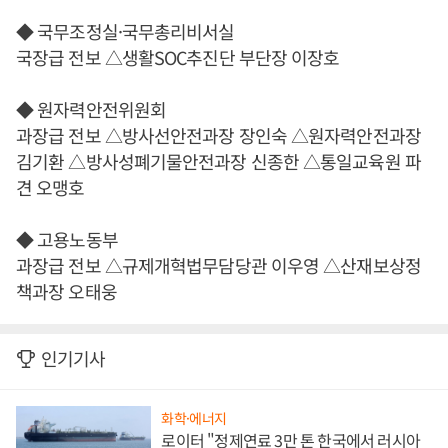
◆ 국무조정실·국무총리비서실
국장급 전보 △생활SOC추진단 부단장 이장호
◆ 원자력안전위원회
과장급 전보 △방사선안전과장 장인숙 △원자력안전과장
김기환 △방사성폐기물안전과장 신종한 △통일교육원 파
견 오맹호
◆ 고용노동부
과장급 전보 △규제개혁법무담당관 이우영 △산재보상정
책과장 오태웅
인기기사
화학·에너지
로이터 "정제연료 3만 톤 한국에서 러시아