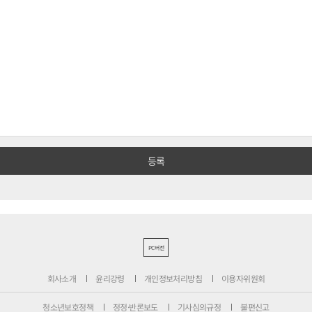
PC버전
회사소개
윤리강령
개인정보처리방침
이용자위원회
청소년보호정책
정정·반론보도
기사심의규정
불편신고