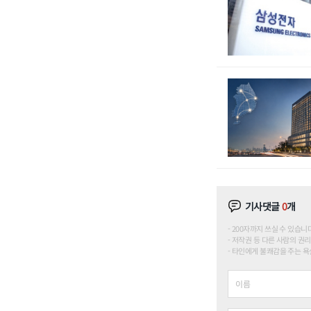
기사댓글
0
개
200자까지 쓰실 수 있습니다. (
저작권 등 다른 사람의 권리
타인에게 불쾌감을 주는 욕설