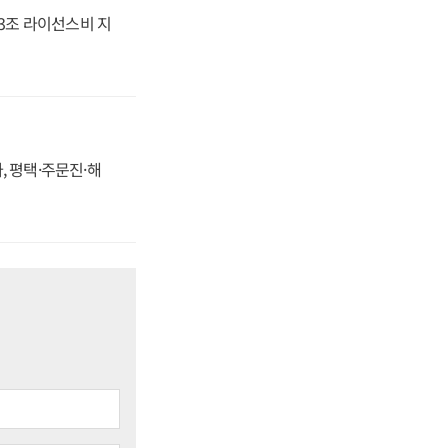
.3조 라이선스비 지
, 평택·주문진·해