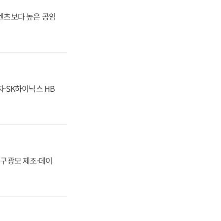
·벤츠보다 높은 공임
자·SK하이닉스 HB
화, 구광모 제조·데이