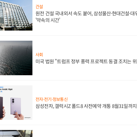
건설
원전 건설 국내외서 속도 붙어, 삼성물산·현대건설·
'약속의 시간'
사회
미국 법원 "트럼프 정부 풍력 프로젝트 동결 조치는 위
전자·전기·정보통신
삼성전자, 갤럭시Z 폴드8 사전예약 개통 8월31일까