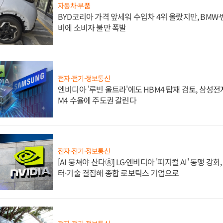
자동차·부품
BYD코리아 가격 앞세워 수입차 4위 올랐지만, BMW
비에 소비자 불만 폭발
전자·전기·정보통신
엔비디아 '루빈 울트라'에도 HBM4 탑재 검토, 삼성전
M4 수율에 주도권 갈린다
전자·전기·정보통신
[AI 뭉쳐야 산다⑧] LG·엔비디아 '피지컬 AI' 동맹 강
터·기술 결집해 종합 로보틱스 기업으로