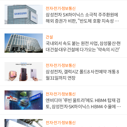
전자·전기·정보통신
삼성전자 SK하이닉스 소극적 주주환원에
해외 증권가 비판, "반도체 호황 지속성 의
문"
건설
국내외서 속도 붙는 원전 사업, 삼성물산·현
대건설·대우건설에 다가오는 '약속의 시간'
전자·전기·정보통신
삼성전자, 갤럭시Z 폴드8 사전예약 개통 8
월31일까지 연장
전자·전기·정보통신
엔비디아 '루빈 울트라'에도 HBM4 탑재 검
토, 삼성전자·SK하이닉스 HBM4 수율에 주
도권 갈린다
전자·전기·정보통신