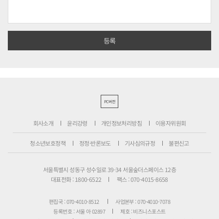
PC버전
회사소개
윤리강령
개인정보처리방침
이용자위원회
청소년보호정책
정정·반론보도
기사심의규정
불편신고
서울특별시 성동구 성수일로 39-34 서울숲더스페이스 12층
대표전화 : 1800-6522
팩스 : 070-4015-8658
편집국 : 070-4010-8512
사업본부 : 070-4010-7078
등록번호 : 서울 아 02897
제호 : 비즈니스포스트