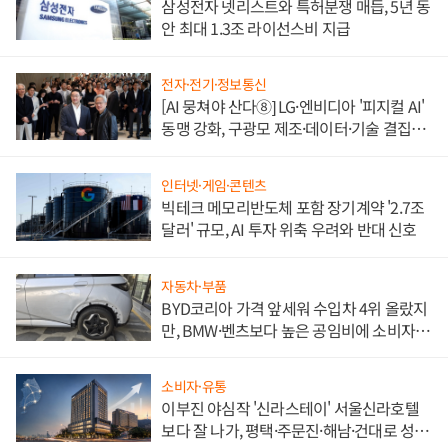
삼성전자 넷리스트와 특허분쟁 매듭, 5년 동
안 최대 1.3조 라이선스비 지급
전자·전기·정보통신
[AI 뭉쳐야 산다⑧] LG·엔비디아 '피지컬 AI'
동맹 강화, 구광모 제조·데이터·기술 결집
해 종합 로보틱스 기업으로
인터넷·게임·콘텐츠
빅테크 메모리반도체 포함 장기계약 '2.7조
달러' 규모, AI 투자 위축 우려와 반대 신호
자동차·부품
BYD코리아 가격 앞세워 수입차 4위 올랐지
만, BMW·벤츠보다 높은 공임비에 소비자
불만 폭발
소비자·유통
이부진 야심작 '신라스테이' 서울신라호텔
보다 잘 나가, 평택·주문진·해남·건대로 성