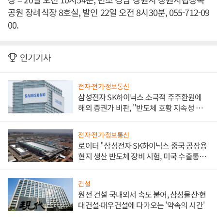
공원 장례식장 8호실, 발인 22일 오전 8시30분, 055-712-09
00.
인기기사
전자·전기·정보통신
삼성전자 SK하이닉스 소극적 주주환원에
해외 증권가 비판, "반도체 호황 지속성 의
문"
전자·전기·정보통신
로이터 "삼성전자 SK하이닉스 중국 공장용
현지 생산 반도체 장비 시험, 미국 수출통제
대비"
건설
원전 건설 국내외서 속도 붙어, 삼성물산·현
대건설·대우건설에 다가오는 '약속의 시간'