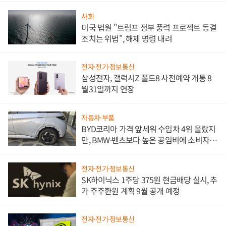
사회
미국 법원 "트럼프 정부 풍력 프로젝트 동결
조치는 위법", 해제 명령 내려
전자·전기·정보통신
삼성전자, 갤럭시Z 폴드8 사전예약 개통 8
월31일까지 연장
자동차·부품
BYD코리아 가격 앞세워 수입차 4위 올랐지
만, BMW·벤츠보다 높은 공임비에 소비자
불만 폭발
전자·전기·정보통신
SK하이닉스 1주당 375원 현금배당 실시, 추
가 주주환원 계획 9월 공개 예정
전자·전기·정보통신