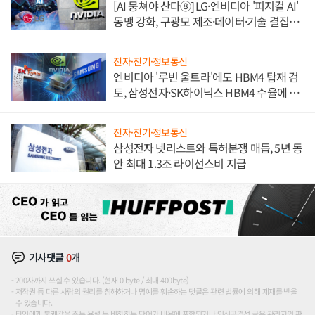
[AI 뭉쳐야 산다⑧] LG·엔비디아 '피지컬 AI'
동맹 강화, 구광모 제조·데이터·기술 결집
해 종합 로보틱스 기업으로
전자·전기·정보통신
엔비디아 '루빈 울트라'에도 HBM4 탑재 검
토, 삼성전자·SK하이닉스 HBM4 수율에 주
도권 갈린다
전자·전기·정보통신
삼성전자 넷리스트와 특허분쟁 매듭, 5년 동
안 최대 1.3조 라이선스비 지급
기사댓글
0
개
200자까지 쓰실 수 있습니다. (현재 0 byte / 최대 400byte)
저작권 등 다른 사람의 권리를 침해하거나 명예를 훼손하는 댓글은 관련 법률에 의해 제재를 받을
수 있습니다.
타인에게 불쾌감을 주는 욕설 등 비하하는 단어가 내용에 포함되거나 인신공격성 글은 관리자의 판