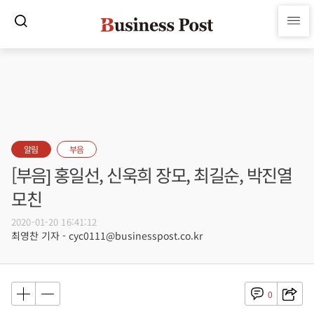
알림
부음
[부음] 홍일선, 신욱희 장모, 최길순, 박진열
모친
2020-01-20 16:41:12
최영찬 기자 - cyc0111@businesspost.co.kr
0