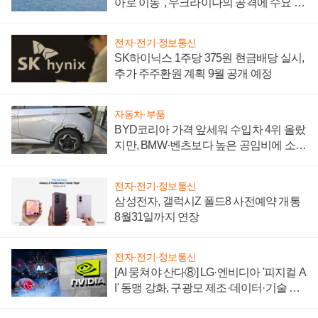
아로 이동", 우크라이나의 공격에 수요 늘
어
전자·전기·정보통신
SK하이닉스 1주당 375원 현금배당 실시,
추가 주주환원 계획 9월 공개 예정
자동차·부품
BYD코리아 가격 앞세워 수입차 4위 올랐
지만, BMW·벤츠보다 높은 공임비에 소비
자 불만 폭발
전자·전기·정보통신
삼성전자, 갤럭시Z 폴드8 사전예약 개통
8월31일까지 연장
전자·전기·정보통신
[AI 뭉쳐야 산다⑧] LG·엔비디아 '피지컬 A
I' 동맹 강화, 구광모 제조·데이터·기술 결
집해 종합 로보틱스 기업으로