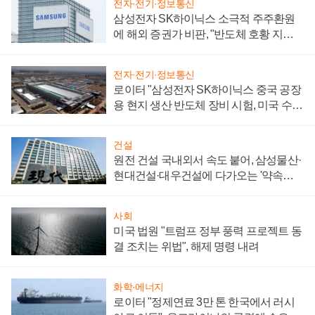
전자·전기·정보통신
삼성전자 SK하이닉스 소극적 주주환원
에 해외 증권가 비판, "반도체 호황 지속
성 의문"
전자·전기·정보통신
로이터 "삼성전자 SK하이닉스 중국 공장
용 현지 생산 반도체 장비 시험, 미국 수출
통제 대비"
건설
원전 건설 국내외서 속도 붙어, 삼성물산·
현대건설·대우건설에 다가오는 '약속의
시간'
사회
미국 법원 "트럼프 정부 풍력 프로젝트 동
결 조치는 위법", 해제 명령 내려
화학·에너지
로이터 "정제연료 3만 톤 한국에서 러시