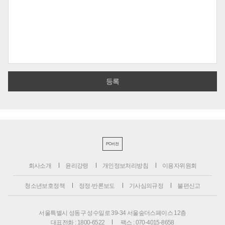
PC버전
회사소개
윤리강령
개인정보처리방침
이용자위원회
청소년보호정책
정정·반론보도
기사심의규정
불편신고
서울특별시 성동구 성수일로 39-34 서울숲더스페이스 12층
대표전화 : 1800-6522
팩스 : 070-4015-8658