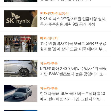
전자·전기·정보통신
SK하이닉스 1주당 375원 현금배당 실시,
추가 주주환원 계획 9월 공개 예정
화학·에너지
'한수원 협력사' 미국 오클로 SMR 연구용
원자로 '임계 상태' 도달, 미국 에너지부
"중요한 이정표"
자동차·부품
BYD코리아 가격 앞세워 수입차 4위 올랐
지만, BMW·벤츠보다 높은 공임비에 소비
자 불만 폭발
자동차·부품
현대차 올해 SUV 국내 베스트셀러 톱10
에서 싼타페만 자리매김, 그랜저·아반떼
'세단 쌍끌이'로 내수 방어