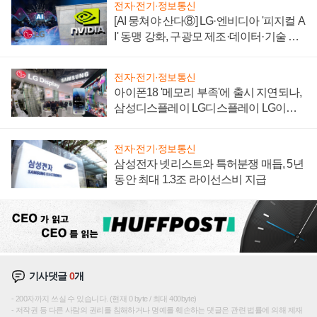
전자·전기·정보통신
[AI 뭉쳐야 산다⑧] LG·엔비디아 '피지컬 A
I' 동맹 강화, 구광모 제조·데이터·기술 결
집해 종합 로보틱스 기업으로
전자·전기·정보통신
아이폰18 '메모리 부족'에 출시 지연되나,
삼성디스플레이 LG디스플레이 LG이노
텍 '탈애플' 수익 다각화 속도
전자·전기·정보통신
삼성전자 넷리스트와 특허분쟁 매듭, 5년
동안 최대 1.3조 라이선스비 지급
기사댓글
0
개
200자까지 쓰실 수 있습니다. (현재 0 byte / 최대 400byte)
저작권 등 다른 사람의 권리를 침해하거나 명예를 훼손하는 댓글은 관련 법률에 의해 제재