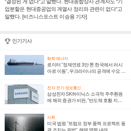
"결정된 게 없다"고 말했다. 현대종합상사 관계자도 “기
업분할은 현대중공업의 계열사 정리와 관련이 없다”고
말했다. [비즈니스포스트 이승용 기자]
인기기사
화학·에너지
로이터 "정제연료 3만 톤 한국에서 러시
아로 이동", 우크라이나의 공격에 수요 늘
어
전자·전기·정보통신
삼성전자 SK하이닉스 소극적 주주환원
에 해외 증권가 비판, "반도체 호황 지속
성 의문"
사회
미국 법원 "트럼프 정부 풍력 프로젝트 동
결 조치는 위법", 해제 명령 내려