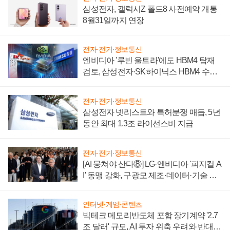
삼성전자, 갤럭시Z 폴드8 사전예약 개통
8월31일까지 연장
전자·전기·정보통신
엔비디아 '루빈 울트라'에도 HBM4 탑재
검토, 삼성전자·SK하이닉스 HBM4 수율
에 주도권 갈린다
전자·전기·정보통신
삼성전자 넷리스트와 특허분쟁 매듭, 5년
동안 최대 1.3조 라이선스비 지급
전자·전기·정보통신
[AI 뭉쳐야 산다⑧] LG·엔비디아 '피지컬 A
I' 동맹 강화, 구광모 제조·데이터·기술 결
집해 종합 로보틱스 기업으로
인터넷·게임·콘텐츠
빅테크 메모리반도체 포함 장기계약 '2.7
조 달러' 규모, AI 투자 위축 우려와 반대