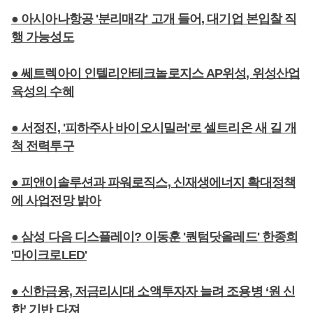
● 아시아나항공 '분리매각' 고개 들어, 대기업 본입찰 직
행 가능성도
● 쎄트렉아이 인텔리안테크놀로지스 AP위성, 위성산업
육성의 수혜
● 서정진, '피하주사 바이오시밀러'로 셀트리온 새 길 개
척 전력투구
● 피앤이솔루션과 파워로직스, 신재생에너지 확대정책
에 사업전망 밝아
● 삼성 다음 디스플레이? 이동훈 '퀀텀닷올레드' 한종희
'마이크로LED'
● 신한금융, 저금리시대 소액투자자 늘려 조용병 ‘원 신
한’ 기반 다져