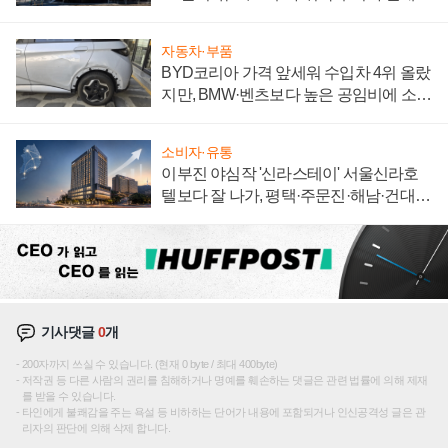
신호
자동차·부품
BYD코리아 가격 앞세워 수입차 4위 올랐
지만, BMW·벤츠보다 높은 공임비에 소비
자 불만 폭발
소비자·유통
이부진 야심작 '신라스테이' 서울신라호
텔보다 잘 나가, 평택·주문진·해남·건대로
성장판 더 넓힌다
기사댓글
0
개
200자까지 쓰실 수 있습니다. (현재 0 byte / 최대 400byte)
저작권 등 다른 사람의 권리를 침해하거나 명예를 훼손하는 댓글은 관련 법률에 의해 제재
를 받을 수 있습니다.
타인에게 불쾌감을 주는 욕설 등 비하하는 단어가 내용에 포함되거나 인신공격성 글은 관
리자의 판단에 의해 삭제 합니다.