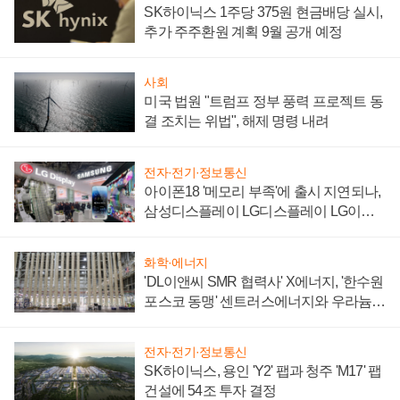
SK하이닉스 1주당 375원 현금배당 실시,
추가 주주환원 계획 9월 공개 예정
사회
미국 법원 "트럼프 정부 풍력 프로젝트 동
결 조치는 위법", 해제 명령 내려
전자·전기·정보통신
아이폰18 '메모리 부족'에 출시 지연되나,
삼성디스플레이 LG디스플레이 LG이노
텍 '탈애플' 수익 다각화 속도
화학·에너지
'DL이앤씨 SMR 협력사' X에너지, '한수원
포스코 동맹' 센트러스에너지와 우라늄
계약 체결
전자·전기·정보통신
SK하이닉스, 용인 'Y2' 팹과 청주 'M17' 팹
건설에 54조 투자 결정