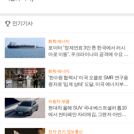
인기기사
화학·에너지
로이터 "정제연료 3만 톤 한국에서 러시
아로 이동", 우크라이나의 공격에 수요 늘
어
화학·에너지
'한수원 협력사' 미국 오클로 SMR 연구용
원자로 '임계 상태' 도달, 미국 에너지부
"중요한 이정표"
자동차·부품
현대차 올해 SUV 국내 베스트셀러 톱10
에서 싼타페만 자리매김, 그랜저·아반떼
'세단 쌍끌이'로 내수 방어
전자·전기·정보통신