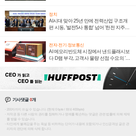
정치
AI시대 맞아 25년 만에 전력산업 구조개
편 시동, '발전5사 통합' 넘어 '한전 지주사'
재편론도
전자·전기·정보통신
AI 메모리반도체 시장에서 낸드플래시보
다 D램 부각, 고객사 물량 선점 수요의 '우
선순위'
기사댓글
0
개
200자까지 쓰실 수 있습니다. (현재 0 byte / 최대 400byte)
저작권 등 다른 사람의 권리를 침해하거나 명예를 훼손하는 댓글은 관련 법률에 의해 제재
를 받을 수 있습니다.
타인에게 불쾌감을 주는 욕설 등 비하하는 단어가 내용에 포함되거나 인신공격성 글은 관
리자의 판단에 의해 삭제 합니다.