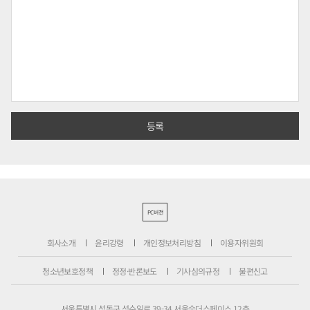
PC버전
회사소개
윤리강령
개인정보처리방침
이용자위원회
청소년보호정책
정정·반론보도
기사심의규정
불편신고
서울특별시 성동구 성수일로 39-34 서울숲더스페이스 12층