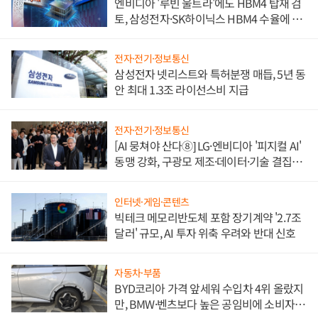
엔비디아 '루빈 울트라'에도 HBM4 탑재 검
토, 삼성전자·SK하이닉스 HBM4 수율에 주
도권 갈린다
전자·전기·정보통신
삼성전자 넷리스트와 특허분쟁 매듭, 5년 동
안 최대 1.3조 라이선스비 지급
전자·전기·정보통신
[AI 뭉쳐야 산다⑧] LG·엔비디아 '피지컬 AI'
동맹 강화, 구광모 제조·데이터·기술 결집
해 종합 로보틱스 기업으로
인터넷·게임·콘텐츠
빅테크 메모리반도체 포함 장기계약 '2.7조
달러' 규모, AI 투자 위축 우려와 반대 신호
자동차·부품
BYD코리아 가격 앞세워 수입차 4위 올랐지
만, BMW·벤츠보다 높은 공임비에 소비자