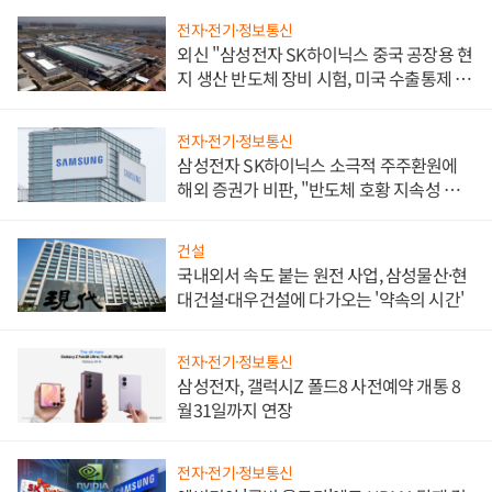
전자·전기·정보통신
외신 "삼성전자 SK하이닉스 중국 공장용 현
지 생산 반도체 장비 시험, 미국 수출통제 대
비"
전자·전기·정보통신
삼성전자 SK하이닉스 소극적 주주환원에
해외 증권가 비판, "반도체 호황 지속성 의
문"
건설
국내외서 속도 붙는 원전 사업, 삼성물산·현
대건설·대우건설에 다가오는 '약속의 시간'
전자·전기·정보통신
삼성전자, 갤럭시Z 폴드8 사전예약 개통 8
월31일까지 연장
전자·전기·정보통신