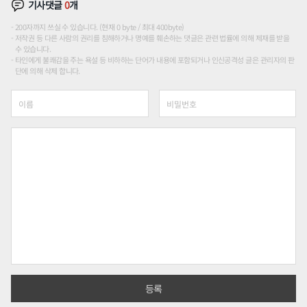
기사댓글
0
개
200자까지 쓰실 수 있습니다. (현재 0 byte / 최대 400byte)
저작권 등 다른 사람의 권리를 침해하거나 명예를 훼손하는 댓글은 관련 법률에 의해 제재를 받을
수 있습니다.
타인에게 불쾌감을 주는 욕설 등 비하하는 단어가 내용에 포함되거나 인신공격성 글은 관리자의 판
단에 의해 삭제 합니다.