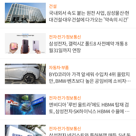
건설
국내외서 속도 붙는 원전 사업, 삼성물산·현
대건설·대우건설에 다가오는 '약속의 시간'
전자·전기·정보통신
삼성전자, 갤럭시Z 폴드8 사전예약 개통 8
월31일까지 연장
자동차·부품
BYD코리아 가격 앞세워 수입차 4위 올랐지
만, BMW·벤츠보다 높은 공임비에 소비자
불만 폭발
전자·전기·정보통신
엔비디아 '루빈 울트라'에도 HBM4 탑재 검
토, 삼성전자·SK하이닉스 HBM4 수율에 주
도권 갈린다
전자·전기·정보통신
삼성전자 넷리스트와 특허분쟁 매듭, 5년 동