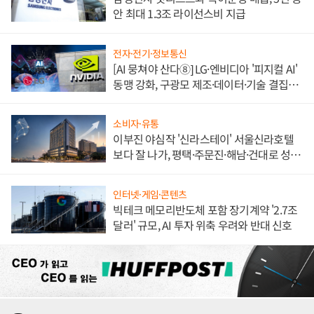
안 최대 1.3조 라이선스비 지급
전자·전기·정보통신
[AI 뭉쳐야 산다⑧] LG·엔비디아 '피지컬 AI'
동맹 강화, 구광모 제조·데이터·기술 결집
해 종합 로보틱스 기업으로
소비자·유통
이부진 야심작 '신라스테이' 서울신라호텔
보다 잘 나가, 평택·주문진·해남·건대로 성
장판 더 넓힌다
인터넷·게임·콘텐츠
빅테크 메모리반도체 포함 장기계약 '2.7조
달러' 규모, AI 투자 위축 우려와 반대 신호