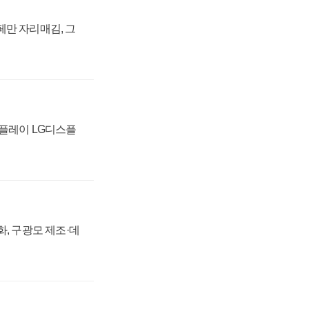
페만 자리매김, 그
스플레이 LG디스플
강화, 구광모 제조·데