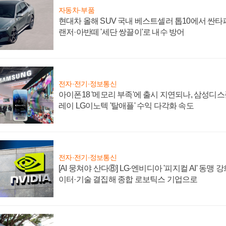
자동차·부품
현대차 올해 SUV 국내 베스트셀러 톱10에서 싼타
랜저·아반떼 '세단 쌍끌이'로 내수 방어
전자·전기·정보통신
아이폰18 '메모리 부족'에 출시 지연되나, 삼성디
레이 LG이노텍 '탈애플' 수익 다각화 속도
전자·전기·정보통신
[AI 뭉쳐야 산다⑧] LG·엔비디아 '피지컬 AI' 동맹 
이터·기술 결집해 종합 로보틱스 기업으로