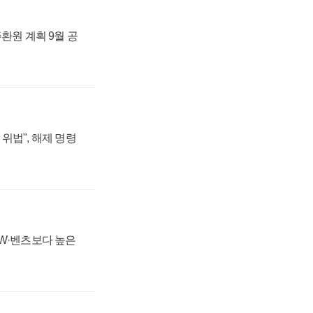
주환원 계획 9월 공
위법", 해제 명령
MW·벤츠보다 높은