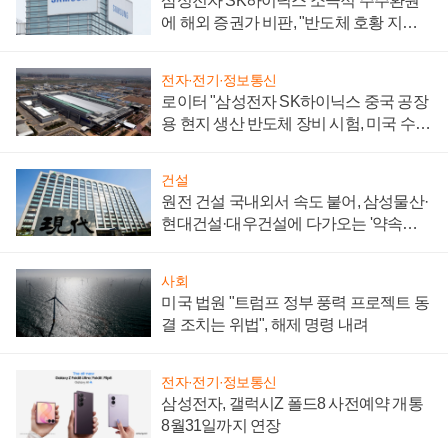
삼성전자 SK하이닉스 소극적 주주환원
에 해외 증권가 비판, "반도체 호황 지속
성 의문"
전자·전기·정보통신
로이터 "삼성전자 SK하이닉스 중국 공장
용 현지 생산 반도체 장비 시험, 미국 수출
통제 대비"
건설
원전 건설 국내외서 속도 붙어, 삼성물산·
현대건설·대우건설에 다가오는 '약속의
시간'
사회
미국 법원 "트럼프 정부 풍력 프로젝트 동
결 조치는 위법", 해제 명령 내려
전자·전기·정보통신
삼성전자, 갤럭시Z 폴드8 사전예약 개통
8월31일까지 연장