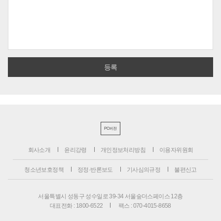
PC버전
회사소개
윤리강령
개인정보처리방침
이용자위원회
청소년보호정책
정정·반론보도
기사심의규정
불편신고
서울특별시 성동구 성수일로 39-34 서울숲더스페이스 12층
대표전화 : 1800-6522
팩스 : 070-4015-8658