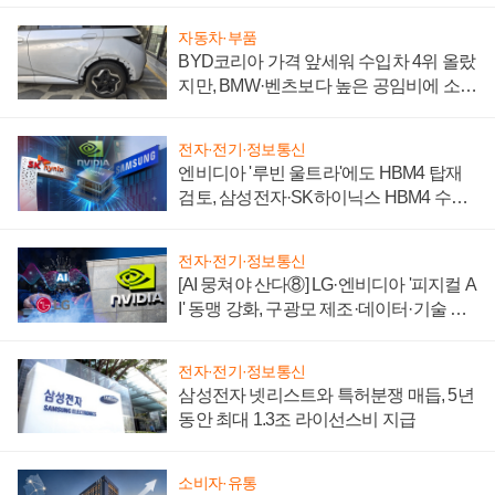
자동차·부품
BYD코리아 가격 앞세워 수입차 4위 올랐
지만, BMW·벤츠보다 높은 공임비에 소비
자 불만 폭발
전자·전기·정보통신
엔비디아 '루빈 울트라'에도 HBM4 탑재
검토, 삼성전자·SK하이닉스 HBM4 수율
에 주도권 갈린다
전자·전기·정보통신
[AI 뭉쳐야 산다⑧] LG·엔비디아 '피지컬 A
I' 동맹 강화, 구광모 제조·데이터·기술 결
집해 종합 로보틱스 기업으로
전자·전기·정보통신
삼성전자 넷리스트와 특허분쟁 매듭, 5년
동안 최대 1.3조 라이선스비 지급
소비자·유통