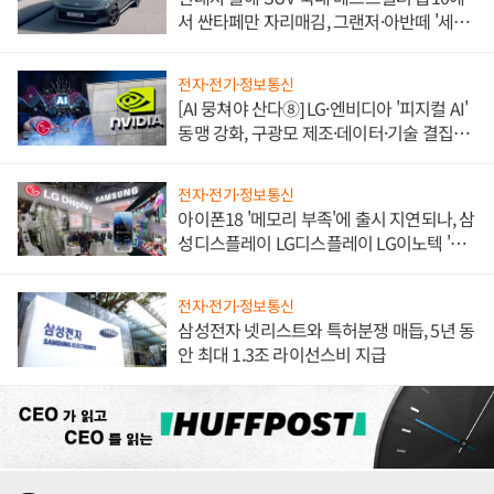
서 싼타페만 자리매김, 그랜저·아반떼 '세단
쌍끌이'로 내수 방어
전자·전기·정보통신
[AI 뭉쳐야 산다⑧] LG·엔비디아 '피지컬 AI'
동맹 강화, 구광모 제조·데이터·기술 결집
해 종합 로보틱스 기업으로
전자·전기·정보통신
아이폰18 '메모리 부족'에 출시 지연되나, 삼
성디스플레이 LG디스플레이 LG이노텍 '탈
애플' 수익 다각화 속도
전자·전기·정보통신
삼성전자 넷리스트와 특허분쟁 매듭, 5년 동
안 최대 1.3조 라이선스비 지급