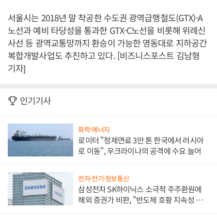
서울시는 2018년 말 착공한 수도권 광역급행철도(GTX)-A
노선과 예비 타당성을 통과한 GTX-C노선을 비롯해 위례신
사선 등 광역교통망까지 환승이 가능한 영동대로 지하공간
복합개발사업도 추진하고 있다. [비즈니스포스트 김남형
기자]
인기기사
화학·에너지
로이터 "정제연료 3만 톤 한국에서 러시아
로 이동", 우크라이나의 공격에 수요 늘어
전자·전기·정보통신
삼성전자 SK하이닉스 소극적 주주환원에
해외 증권가 비판, "반도체 호황 지속성 의
문"