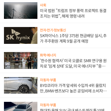
사회
미국 법원 "트럼프 정부 풍력 프로젝트 동결
조치는 위법", 해제 명령 내려
전자·전기·정보통신
SK하이닉스 1주당 375원 현금배당 실시, 추
가 주주환원 계획 9월 공개 예정
화학·에너지
'한수원 협력사' 미국 오클로 SMR 연구용 원
자로 '임계 상태' 도달, 미국 에너지부 "중요
한 이정표"
자동차·부품
BYD코리아 가격 앞세워 수입차 4위 올랐지
만, BMW·벤츠보다 높은 공임비에 소비자
불만 폭발
자동차·부품
현대차 올해 SUV 국내 베스트셀러 톱10에