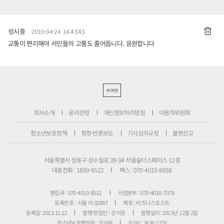
성시중
2019-04-24 14:43:43
교통이 편리해야 서민들의 고통도 줄어듭니다. 응원합니다
PC버전
회사소개
윤리강령
개인정보처리방침
이용자위원회
청소년보호정책
정정·반론보도
기사심의규정
불편신고
서울특별시 성동구 성수일로 39-34 서울숲더스페이스 12층
대표전화 : 1800-6522
팩스 : 070-4015-8658
편집국 : 070-4010-8512
사업본부 : 070-4010-7078
등록번호 : 서울 아 02897
제호 : 비즈니스포스트
등록일: 2013.11.13
발행·편집인 : 강석운
발행일자: 2013년 12월 2일
청소년보호책임자 : 강석운
ISSN : 2636-171X