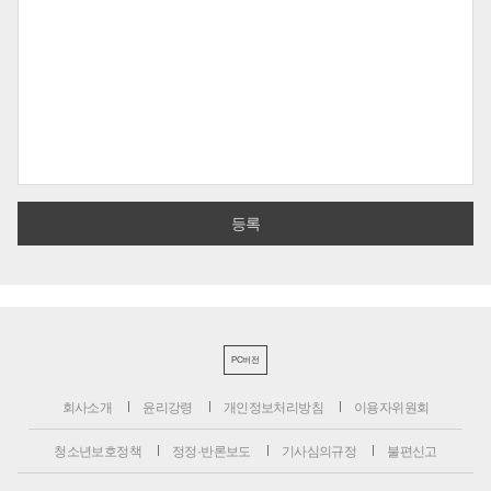
PC버전
회사소개
윤리강령
개인정보처리방침
이용자위원회
청소년보호정책
정정·반론보도
기사심의규정
불편신고