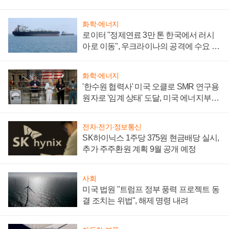
화학·에너지
로이터 "정제연료 3만 톤 한국에서 러시
아로 이동", 우크라이나의 공격에 수요 늘
어
화학·에너지
'한수원 협력사' 미국 오클로 SMR 연구용
원자로 '임계 상태' 도달, 미국 에너지부
"중요한 이정표"
전자·전기·정보통신
SK하이닉스 1주당 375원 현금배당 실시,
추가 주주환원 계획 9월 공개 예정
사회
미국 법원 "트럼프 정부 풍력 프로젝트 동
결 조치는 위법", 해제 명령 내려