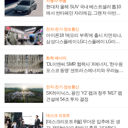
자동차·부품
현대차 올해 SUV 국내 베스트셀러 톱10
에서 싼타페만 자리매김, 그랜저·아반떼
'세단 쌍끌이'로 내수 방어
전자·전기·정보통신
아이폰18 '메모리 부족'에 출시 지연되나,
삼성디스플레이 LG디스플레이 LG이노
텍 '탈애플' 수익 다각화 속도
화학·에너지
'DL이앤씨 SMR 협력사' X에너지, '한수원
포스코 동맹' 센트러스에너지와 우라늄
계약 체결
전자·전기·정보통신
SK하이닉스, 용인 'Y2' 팹과 청주 'M17' 팹
건설에 54조 투자 결정
데스크 리포트
[데스크리포트 8월] 무더운 입추에 든 생
각, 제약바이오 하반기 훈풍 기대한다