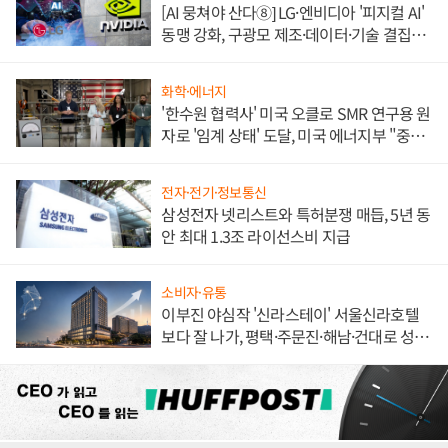
[AI 뭉쳐야 산다⑧] LG·엔비디아 '피지컬 AI'
동맹 강화, 구광모 제조·데이터·기술 결집
해 종합 로보틱스 기업으로
화학·에너지
'한수원 협력사' 미국 오클로 SMR 연구용 원
자로 '임계 상태' 도달, 미국 에너지부 "중요
한 이정표"
전자·전기·정보통신
삼성전자 넷리스트와 특허분쟁 매듭, 5년 동
안 최대 1.3조 라이선스비 지급
소비자·유통
이부진 야심작 '신라스테이' 서울신라호텔
보다 잘 나가, 평택·주문진·해남·건대로 성
장판 더 넓힌다