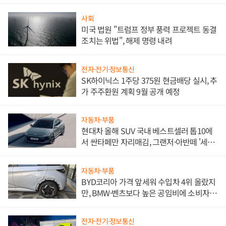
사회
미국 법원 "트럼프 정부 풍력 프로젝트 동결
조치는 위법", 해제 명령 내려
전자·전기·정보통신
SK하이닉스 1주당 375원 현금배당 실시, 추
가 주주환원 계획 9월 공개 예정
자동차·부품
현대차 올해 SUV 국내 베스트셀러 톱10에
서 싼타페만 자리매김, 그랜저·아반떼 '세단
쌍끌이'로 내수 방어
자동차·부품
BYD코리아 가격 앞세워 수입차 4위 올랐지
만, BMW·벤츠보다 높은 공임비에 소비자
불만 폭발
전자·전기·정보통신