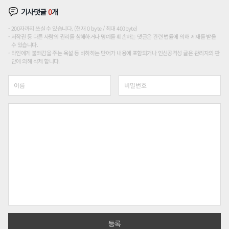
기사댓글
0
개
200자까지 쓰실 수 있습니다. (현재 0 byte / 최대 400byte)
저작권 등 다른 사람의 권리를 침해하거나 명예를 훼손하는 댓글은 관련 법률에 의해 제재를 받을
수 있습니다.
타인에게 불쾌감을 주는 욕설 등 비하하는 단어가 내용에 포함되거나 인신공격성 글은 관리자의 판
단에 의해 삭제 합니다.