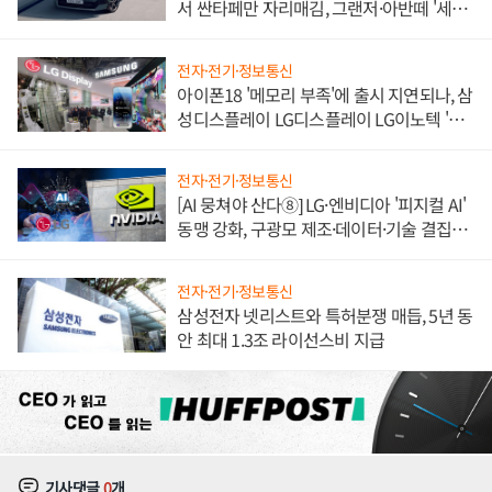
서 싼타페만 자리매김, 그랜저·아반떼 '세단
쌍끌이'로 내수 방어
전자·전기·정보통신
아이폰18 '메모리 부족'에 출시 지연되나, 삼
성디스플레이 LG디스플레이 LG이노텍 '탈
애플' 수익 다각화 속도
전자·전기·정보통신
[AI 뭉쳐야 산다⑧] LG·엔비디아 '피지컬 AI'
동맹 강화, 구광모 제조·데이터·기술 결집
해 종합 로보틱스 기업으로
전자·전기·정보통신
삼성전자 넷리스트와 특허분쟁 매듭, 5년 동
안 최대 1.3조 라이선스비 지급
기사댓글
0
개