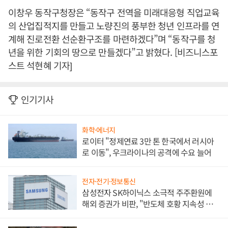
이창우 동작구청장은 “동작구 전역을 미래대응형 직업교육
의 산업집적지를 만들고 노량진의 풍부한 청년 인프라를 연
계해 진로전환 선순환구조를 마련하겠다”며 “동작구를 청
년을 위한 기회의 땅으로 만들겠다”고 밝혔다. [비즈니스포
스트 석현혜 기자]
인기기사
화학·에너지
로이터 "정제연료 3만 톤 한국에서 러시아
로 이동", 우크라이나의 공격에 수요 늘어
전자·전기·정보통신
삼성전자 SK하이닉스 소극적 주주환원에
해외 증권가 비판, "반도체 호황 지속성 의
문"