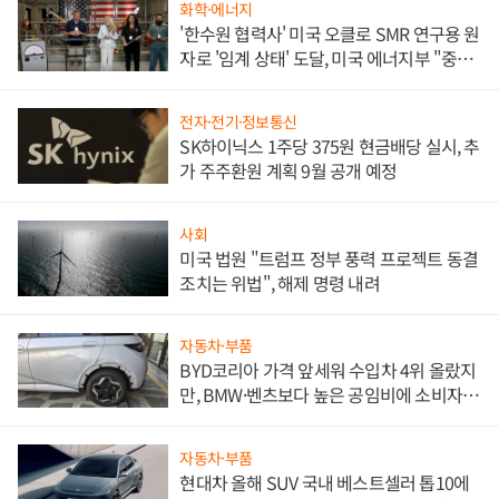
화학·에너지
'한수원 협력사' 미국 오클로 SMR 연구용 원
자로 '임계 상태' 도달, 미국 에너지부 "중요
한 이정표"
전자·전기·정보통신
SK하이닉스 1주당 375원 현금배당 실시, 추
가 주주환원 계획 9월 공개 예정
사회
미국 법원 "트럼프 정부 풍력 프로젝트 동결
조치는 위법", 해제 명령 내려
자동차·부품
BYD코리아 가격 앞세워 수입차 4위 올랐지
만, BMW·벤츠보다 높은 공임비에 소비자
불만 폭발
자동차·부품
현대차 올해 SUV 국내 베스트셀러 톱10에