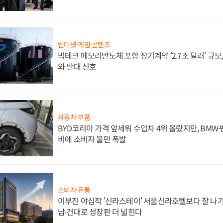
인터넷·게임·콘텐츠
빅테크 메모리반도체 포함 장기계약 '2.7조 달러' 규모,
와 반대 신호
자동차·부품
BYD코리아 가격 앞세워 수입차 4위 올랐지만, BMW
비에 소비자 불만 폭발
소비자·유통
이부진 야심작 '신라스테이' 서울신라호텔보다 잘 나가
남·건대로 성장판 더 넓힌다