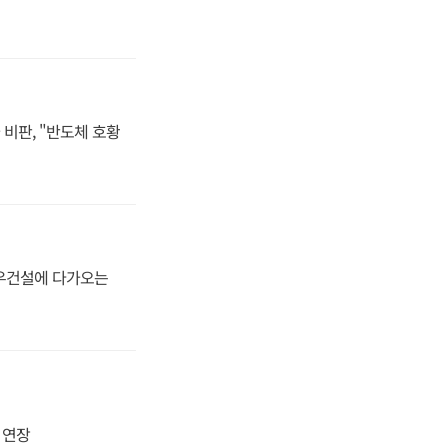
비판, "반도체 호황
대우건설에 다가오는
지 연장