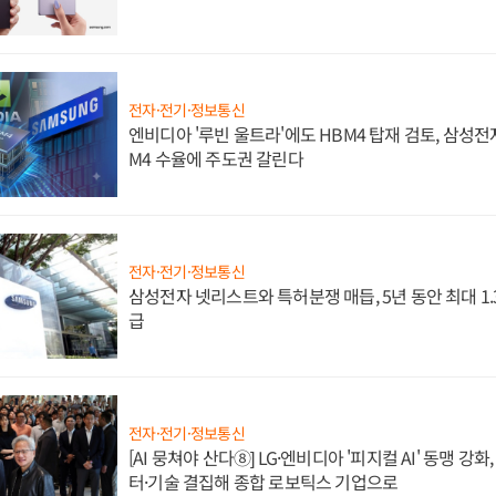
전자·전기·정보통신
엔비디아 '루빈 울트라'에도 HBM4 탑재 검토, 삼성전
M4 수율에 주도권 갈린다
전자·전기·정보통신
삼성전자 넷리스트와 특허분쟁 매듭, 5년 동안 최대 1
급
전자·전기·정보통신
[AI 뭉쳐야 산다⑧] LG·엔비디아 '피지컬 AI' 동맹 강
터·기술 결집해 종합 로보틱스 기업으로