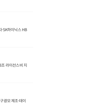
자·SK하이닉스 HB
.3조 라이선스비 지
화, 구광모 제조·데이